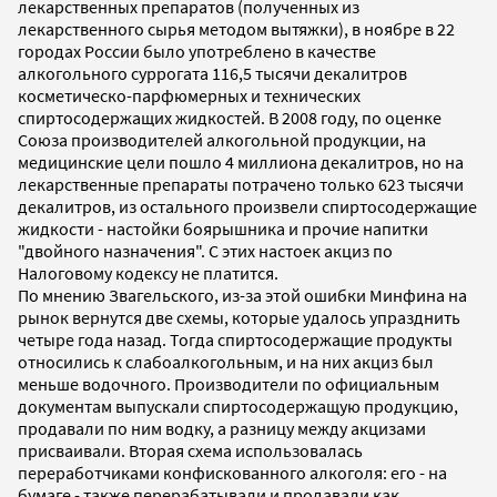
лекарственных препаратов (полученных из
лекарственного сырья методом вытяжки), в ноябре в 22
городах России было употреблено в качестве
алкогольного суррогата 116,5 тысячи декалитров
косметическо-парфюмерных и технических
спиртосодержащих жидкостей. В 2008 году, по оценке
Союза производителей алкогольной продукции, на
медицинские цели пошло 4 миллиона декалитров, но на
лекарственные препараты потрачено только 623 тысячи
декалитров, из остального произвели спиртосодержащие
жидкости - настойки боярышника и прочие напитки
"двойного назначения". С этих настоек акциз по
Налоговому кодексу не платится.
По мнению Звагельского, из-за этой ошибки Минфина на
рынок вернутся две схемы, которые удалось упразднить
четыре года назад. Тогда спиртосодержащие продукты
относились к слабоалкогольным, и на них акциз был
меньше водочного. Производители по официальным
документам выпускали спиртосодержащую продукцию,
продавали по ним водку, а разницу между акцизами
присваивали. Вторая схема использовалась
переработчиками конфискованного алкоголя: его - на
бумаге - также перерабатывали и продавали как