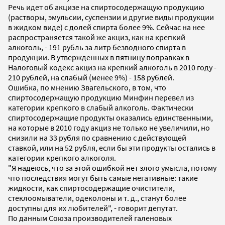
Речь идет об акцизе на спиртосодержащую продукцию
(растворы, эмульсии, суспензии и другие виды продукции
в жидком виде) с долей спирта более 9%. Сейчас на нее
распространяется такой же акциз, как на крепкий
алкоголь, - 191 рубль за литр безводного спирта в
продукции. В утвержденных в пятницу поправках в
Налоговый кодекс акциз на крепкий алкоголь в 2010 году -
210 рублей, на слабый (менее 9%) - 158 рублей.
Ошибка, по мнению Звагельского, в том, что
спиртосодержащую продукцию Минфин перевел из
категории крепкого в слабый алкоголь. Фактически
спиртосодержащие продукты оказались единственными,
на которые в 2010 году акциз не только не увеличили, но
снизили на 33 рубля по сравнению с действующей
ставкой, или на 52 рубля, если бы эти продукты остались в
категории крепкого алкоголя.
"Я надеюсь, что за этой ошибкой нет злого умысла, потому
что последствия могут быть самые негативные: такие
жидкости, как спиртосодержащие очистители,
стеклоомыватели, одеколоны и т. д., станут более
доступны для их любителей", - говорит депутат.
По данным Союза производителей галеновых