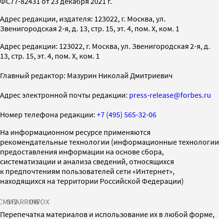
ФС77-82431 от 23 декабря 2021 г.
Адрес редакции, издателя: 123022, г. Москва, ул.
Звенигородская 2-я, д. 13, стр. 15, эт. 4, пом. X, ком. 1
Адрес редакции: 123022, г. Москва, ул. Звенигородская 2-я, д.
13, стр. 15, эт. 4, пом. X, ком. 1
Главный редактор: Мазурин Николай Дмитриевич
Адрес электронной почты редакции:
press-release@forbes.ru
Номер телефона редакции:
+7 (495) 565-32-06
На информационном ресурсе применяются
рекомендательные технологии (информационные технологии
предоставления информации на основе сбора,
систематизации и анализа сведений, относящихся
к предпочтениям пользователей сети «Интернет»,
находящихся на территории Российской Федерации)
СМИ2
SPARROW
INFOX
Перепечатка материалов и использование их в любой форме,