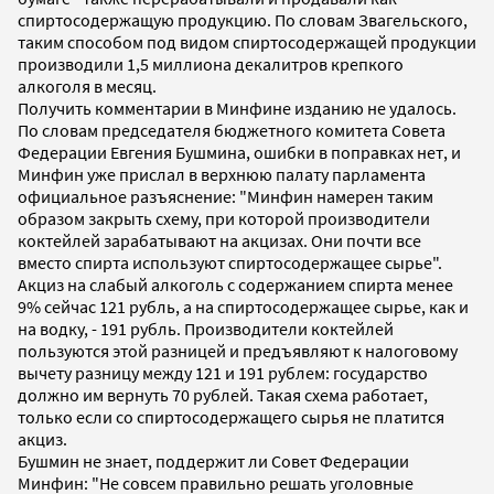
спиртосодержащую продукцию. По словам Звагельского,
таким способом под видом спиртосодержащей продукции
производили 1,5 миллиона декалитров крепкого
алкоголя в месяц.
Получить комментарии в Минфине изданию не удалось.
По словам председателя бюджетного комитета Совета
Федерации Евгения Бушмина, ошибки в поправках нет, и
Минфин уже прислал в верхнюю палату парламента
официальное разъяснение: "Минфин намерен таким
образом закрыть схему, при которой производители
коктейлей зарабатывают на акцизах. Они почти все
вместо спирта используют спиртосодержащее сырье".
Акциз на слабый алкоголь с содержанием спирта менее
9% сейчас 121 рубль, а на спиртосодержащее сырье, как и
на водку, - 191 рубль. Производители коктейлей
пользуются этой разницей и предъявляют к налоговому
вычету разницу между 121 и 191 рублем: государство
должно им вернуть 70 рублей. Такая схема работает,
только если со спиртосодержащего сырья не платится
акциз.
Бушмин не знает, поддержит ли Совет Федерации
Минфин: "Не совсем правильно решать уголовные