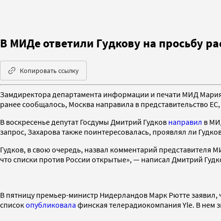
В МИДе ответили Гудкову на просьбу р
Копировать ссылку
Замдиректора департамента информации и печати МИД Мария З
ранее сообщалось, Москва направила в представительство ЕС,
В воскресенье депутат Госдумы Дмитрий Гудков
направил
в МИ
запрос, Захарова также поинтересовалась, проявлял ли Гудков
Гудков, в свою очередь, назвал комментарий представителя МИ
что списки против России открытые», — написал Дмитрий Гудк
В пятницу премьер-министр Нидерландов Марк Рютте заявил, 
список
опубликовала
финская телерадиокомпания Yle. В нем з