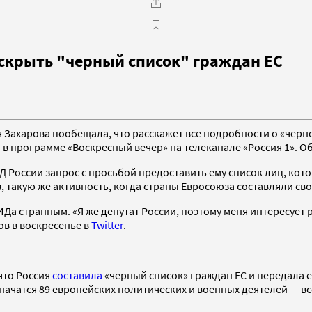
аскрыть "черный список" граждан ЕС
ахарова пообещала, что расскажет все подробности о «черно
 в программе «Воскресный вечер» на телеканале «Россия 1». О
Д России запрос с просьбой предоставить ему список лиц, кот
, такую же активность, когда страны Евросоюза составляли св
Да странным. «Я же депутат России, поэтому меня интересует р
ов в воскресенье в
Twitter
.
что Россия
составила
«черный список» граждан ЕС и передала е
начатся 89 европейских политических и военных деятелей — вс