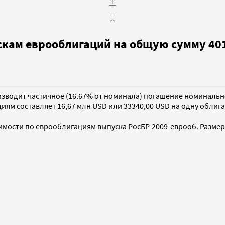
ускам еврооблигаций на общую сумму 40
производит частичное (16.67% от номинала) погашение номинал
ям составляет 16,67 млн USD или 33340,00 USD на одну облиг
имости по еврооблигациям выпуска РосБР-2009-еврооб. Размер