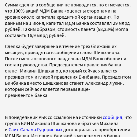
Сумма сделки в сообщении не приводится, но отмечается,
что 100% акций МДМ Банка «оценены сторонами на
уровне около капитала кредитной организации». По
данным на 1 июня, капитал МДМ Банка составлял 29 млрд
рублей. Таким образом, стоимость пакета (58,33%) могла
составить 16,9 млрд рублей.
Сделка будет завершена в течение трех ближайших
месяцев, приводятся в сообщении слова Шишханова.
После смены основного владельца МДМ Банк обновит и
состав руководства. Председателем правления банка
станет Микаил Шишханов, который сейчас является
президентом и главой правления Бинбанка. Президентом
Бинбанка вместо Шишханова станет Александр Лукин,
который сейчас является первым вице-
президентом банка.
В понедельник РБК со ссылкой на источники
сообщил
, что
группа БИН Микаила Шишханова и братьев Михаила
и
Саит-Салама Гуцериевых
договорилась о приобретении
МДМ Банка. Источник, близкий к менеджменту банка,