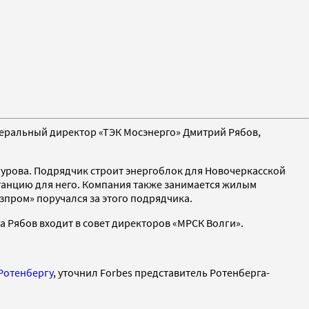
еральный директор «ТЭК Мосэнерго» Дмитрий Рябов,
гурова. Подрядчик строит энергоблок для Новочеркасской
станцию для него. Компания также занимается жилым
азпром» поручался за этого подрядчика.
да Рябов входит в совет директоров «МРСК Волги».
Ротенбергу
, уточнил Forbes представитель Ротенберга-