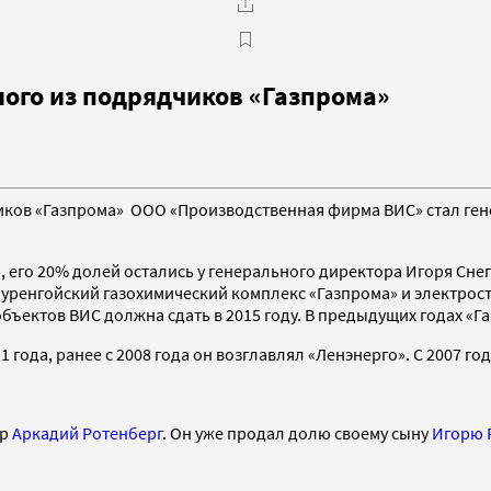
ого из подрядчиков «Газпрома»
ков «Газпрома» ООО «Производственная фирма ВИС» стал ген
 его 20% долей остались у генерального директора Игоря Сне
овоуренгойский газохимический комплекс «Газпрома» и электро
бъектов ВИС должна сдать в 2015 году. В предыдущих годах «Г
года, ранее с 2008 года он возглавлял «Ленэнерго». С 2007 го
ер
Аркадий Ротенберг
. Он уже продал долю своему сыну
Игорю 