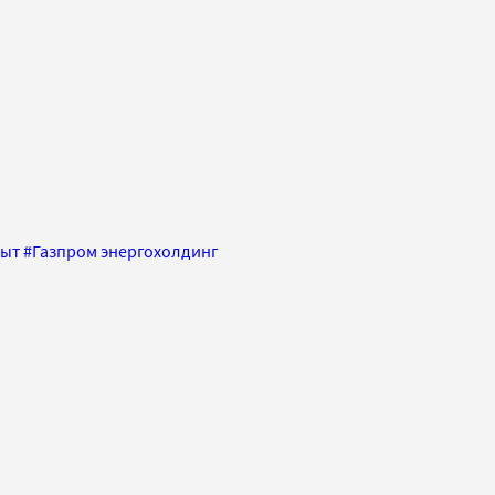
быт
#
Газпром энергохолдинг