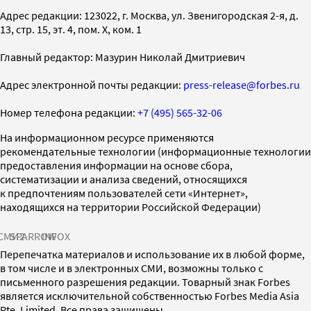
Адрес редакции: 123022, г. Москва, ул. Звенигородская 2-я, д.
13, стр. 15, эт. 4, пом. X, ком. 1
Главный редактор: Мазурин Николай Дмитриевич
Адрес электронной почты редакции:
press-release@forbes.ru
Номер телефона редакции:
+7 (495) 565-32-06
На информационном ресурсе применяются
рекомендательные технологии (информационные технологии
предоставления информации на основе сбора,
систематизации и анализа сведений, относящихся
к предпочтениям пользователей сети «Интернет»,
находящихся на территории Российской Федерации)
СМИ2
SPARROW
INFOX
Перепечатка материалов и использование их в любой форме,
в том числе и в электронных СМИ, возможны только с
письменного разрешения редакции. Товарный знак Forbes
является исключительной собственностью Forbes Media Asia
Pte. Limited. Все права защищены.