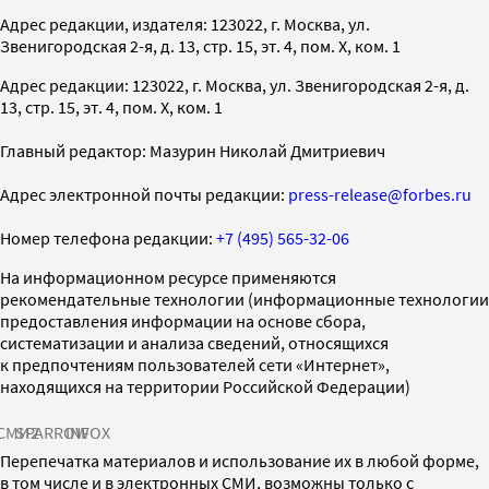
Адрес редакции, издателя: 123022, г. Москва, ул.
Звенигородская 2-я, д. 13, стр. 15, эт. 4, пом. X, ком. 1
Адрес редакции: 123022, г. Москва, ул. Звенигородская 2-я, д.
13, стр. 15, эт. 4, пом. X, ком. 1
Главный редактор: Мазурин Николай Дмитриевич
Адрес электронной почты редакции:
press-release@forbes.ru
Номер телефона редакции:
+7 (495) 565-32-06
На информационном ресурсе применяются
рекомендательные технологии (информационные технологии
предоставления информации на основе сбора,
систематизации и анализа сведений, относящихся
к предпочтениям пользователей сети «Интернет»,
находящихся на территории Российской Федерации)
СМИ2
SPARROW
INFOX
Перепечатка материалов и использование их в любой форме,
в том числе и в электронных СМИ, возможны только с