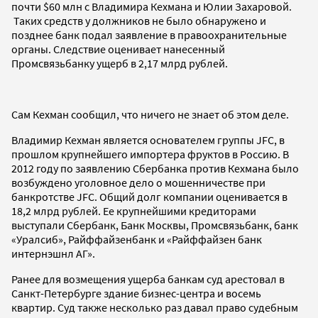
почти $60 млн с Владимира Кехмана и Юлии Захаровой.
Таких средств у должников не было обнаружено и
позднее банк подал заявление в правоохранительные
органы. Следствие оценивает нанесенный
Промсвязьбанку ущерб в 2,17 млрд рублей.
Сам Кехман сообщил, что ничего не знает об этом деле.
Владимир Кехман является основателем группы JFC, в
прошлом крупнейшего импортера фруктов в Россию. В
2012 году по заявлению Сбербанка против Кехмана было
возбуждено уголовное дело о мошенничестве при
банкротстве JFC. Общий долг компании оценивается в
18,2 млрд рублей. Ее крупнейшими кредиторами
выступали Сбербанк, Банк Москвы, Промсвязьбанк, банк
«Уралсиб», Райффайзенбанк и «Райффайзен банк
интернэшнл АГ».
Ранее для возмещения ущерба банкам суд арестовал в
Санкт-Петербурге здание бизнес-центра и восемь
квартир. Суд также несколько раз давал право судебным