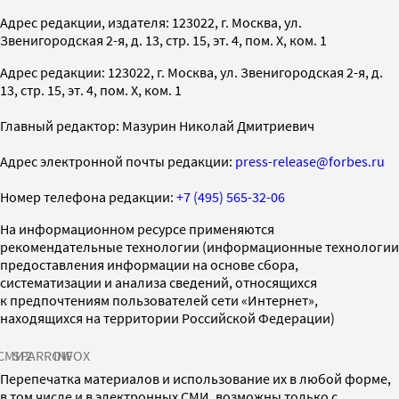
Адрес редакции, издателя: 123022, г. Москва, ул.
Звенигородская 2-я, д. 13, стр. 15, эт. 4, пом. X, ком. 1
Адрес редакции: 123022, г. Москва, ул. Звенигородская 2-я, д.
13, стр. 15, эт. 4, пом. X, ком. 1
Главный редактор: Мазурин Николай Дмитриевич
Адрес электронной почты редакции:
press-release@forbes.ru
Номер телефона редакции:
+7 (495) 565-32-06
На информационном ресурсе применяются
рекомендательные технологии (информационные технологии
предоставления информации на основе сбора,
систематизации и анализа сведений, относящихся
к предпочтениям пользователей сети «Интернет»,
находящихся на территории Российской Федерации)
СМИ2
SPARROW
INFOX
Перепечатка материалов и использование их в любой форме,
в том числе и в электронных СМИ, возможны только с