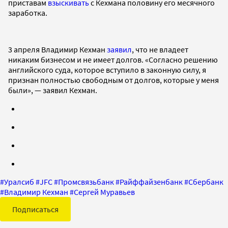
приставам
взыскивать
с Кехмана половину его месячного
заработка.
3 апреля Владимир Кехман
заявил
, что не владеет
никаким бизнесом и не имеет долгов. «Согласно решению
английского суда, которое вступило в законную силу, я
признан полностью свободным от долгов, которые у меня
были», — заявил Кехман.
#
Уралсиб
#
JFC
#
Промсвязьбанк
#
Райффайзенбанк
#
Сбербанк
#
Владимир Кехман
#
Сергей Муравьев
Подписаться