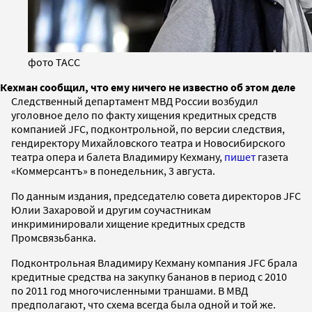
фото ТАСС
Кехман сообщил, что ему ничего не известно об этом деле
Следственный департамент МВД России возбудил
уголовное дело по факту хищения кредитных средств
компанией JFC, подконтрольной, по версии следствия,
гендиректору Михайловского театра и Новосибирского
театра опера и балета Владимиру Кехману,
пишет
газета
«Коммерсантъ» в понедельник, 3 августа.
По данным издания, председателю совета директоров JFC
Юлии Захаровой и другим соучастникам
инкриминировали хищение кредитных средств
Промсвязьбанка.
Подконтрольная Владимиру Кехману компания JFC брала
кредитные средства на закупку бананов в период с 2010
по 2011 год многочисленными траншами. В МВД
предполагают, что схема всегда была одной и той же.