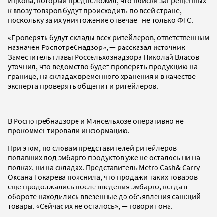
Ицкова, который предположил, что поиски запрещенных
к ввозу товаров будут происходить по всей стране,
поскольку за их уничтожение отвечает не только ФТС.
«Проверять будут склады всех ритейлеров, ответственным
назначен Роспотребнадзор», — рассказал источник.
Заместитель главы Россельхознадзора Николай Власов
уточнил, что ведомство будет проверять продукцию на
границе, на складах временного хранения и в качестве
эксперта проверять общепит и ритейлеров.
В Роспотребнадзоре и Минсельхозе оперативно не
прокомментировали информацию.
При этом, по словам представителей ритейлеров
попавших под эмбарго продуктов уже не осталось ни на
полках, ни на складах. Представитель Metro Cash& Carry
Оксана Токарева пояснила, что продажи таких товаров
еще продолжались после введения эмбарго, когда в
обороте находились ввезенные до объявления санкций
товары. «Сейчас их не осталось», — говорит она.