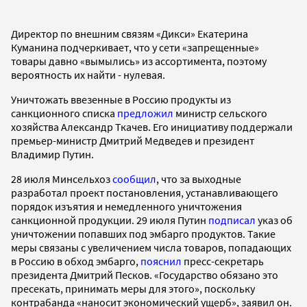
Директор по внешним связям «Дикси» Екатерина
Куманина подчеркивает, что у сети «запрещенные»
товары давно «вымылись» из ассортимента, поэтому
вероятность их найти - нулевая.
Уничтожать ввезенные в Россию продукты из
санкционного списка
предложил
министр сельского
хозяйства Александр Ткачев. Его инициативу поддержали
премьер-министр Дмитрий Медведев и президент
Владимир Путин.
28 июля Минсельхоз
сообщил
, что за выходные
разработал проект постановления, устанавливающего
порядок изъятия и немедленного уничтожения
санкционной продукции. 29 июля Путин
подписал
указ об
уничтожении попавших под эмбарго продуктов. Такие
меры связаны с увеличением числа товаров, попадающих
в Россию в обход эмбарго,
пояснил
пресс-секретарь
президента Дмитрий Песков. «Государство обязано это
пресекать, принимать меры для этого», поскольку
контрабанда «наносит экономический ущерб», заявил он.