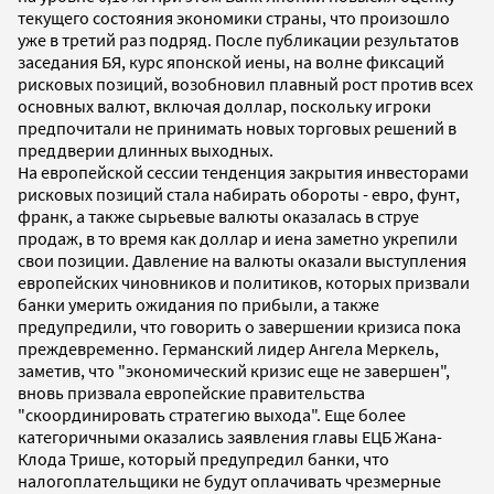
текущего состояния экономики страны, что произошло
уже в третий раз подряд. После публикации результатов
заседания БЯ, курс японской иены, на волне фиксаций
рисковых позиций, возобновил плавный рост против всех
основных валют, включая доллар, поскольку игроки
предпочитали не принимать новых торговых решений в
преддверии длинных выходных.
На европейской сессии тенденция закрытия инвесторами
рисковых позиций стала набирать обороты - евро, фунт,
франк, а также сырьевые валюты оказалась в струе
продаж, в то время как доллар и иена заметно укрепили
свои позиции. Давление на валюты оказали выступления
европейских чиновников и политиков, которых призвали
банки умерить ожидания по прибыли, а также
предупредили, что говорить о завершении кризиса пока
преждевременно. Германский лидер Ангела Меркель,
заметив, что "экономический кризис еще не завершен",
вновь призвала европейские правительства
"скоординировать стратегию выхода". Еще более
категоричными оказались заявления главы ЕЦБ Жана-
Клода Трише, который предупредил банки, что
налогоплательщики не будут оплачивать чрезмерные