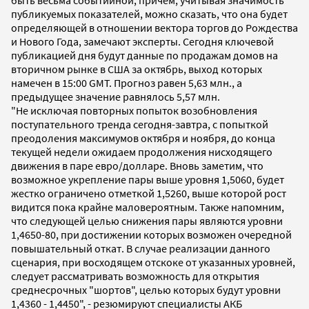
публикуемых показателей, можно сказать, что она будет
определяющей в отношении вектора торгов до Рождества
и Нового Года, замечают эксперты. Сегодня ключевой
публикацией дня будут данные по продажам домов на
вторичном рынке в США за октябрь, выход которых
намечен в 15:00 GMT. Прогноз равен 5,63 млн., а
предыдущее значение равнялось 5,57 млн.
"Не исключая повторных попыток возобновления
поступательного тренда сегодня-завтра, с попыткой
преодоления максимумов октября и ноября, до конца
текущей недели ожидаем продолжения нисходящего
движения в паре евро/долларе. Вновь заметим, что
возможное укрепление пары выше уровня 1,5060, будет
жестко ограничено отметкой 1,5260, выше которой рост
видится пока крайне маловероятным. Также напомним,
что следующей целью снижения пары являются уровни
1,4650-80, при достижении которых возможен очередной
повышательный откат. В случае реализации данного
сценария, при восходящем отскоке от указанных уровней,
следует рассматривать возможность для открытия
среднесрочных "шортов", целью которых будут уровни
1,4360 - 1,4450", - резюмируют специалисты АКБ