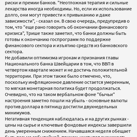
риски и премии банков. "Неотложная терапия и сильные
лекарства иногда необходимы. Но, если их использование
долго, они могут привести к привыканию и даже
зависимости", - сказал он. В свою очередь, предупредив о
том, что "еще рано говорить об окончании финансового
кризиса", Трише также заметил, что банки должны быть
готовы к окончанию госпрограмм по поддержке
финансового сектора и изъятию средств из банковского
сектора.
Не добавили оптимизма игрокам и признания главы
Национального банка Швейцарии в том, что ВВП в
четвертом квартале может и не достичь положительной
территории. При этом также было отмечено, что,
поскольку инфляционное давление остается умеренным,
то мягкая монетарная политика будет продолжаться.
Очевидно, что на таком вербальном фоне "бычьи"
настроения заметно пошли на убыль - основные валюты
против доллара в пятницу достигли двухнедельных
минимумов.
Негативная тенденция наблюдалась и на других рынках -
цены на сырье и ключевые фондовые индексы завершили
день умеренным снижением. Начавшаяся неделя обещает
быть весьма событийной, причем, учитывая значимость