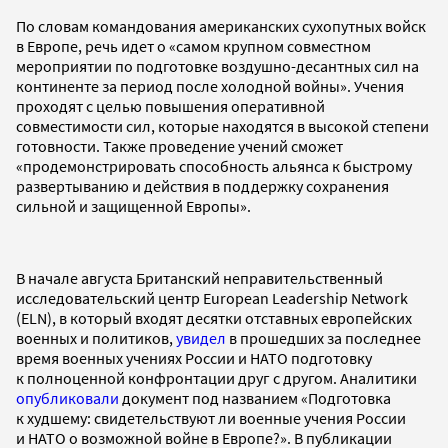
По словам командования американских сухопутных войск
в Европе, речь идет о «самом крупном совместном
мероприятии по подготовке воздушно-десантных сил на
континенте за период после холодной войны». Учения
проходят с целью повышения оперативной
совместимости сил, которые находятся в высокой степени
готовности. Также проведение учений сможет
«продемонстрировать способность альянса к быстрому
развертыванию и действия в поддержку сохранения
сильной и защищенной Европы».
В начале августа Британский неправительственный
исследовательский центр European Leadership Network
(ELN), в который входят десятки отставных европейских
военных и политиков,
увидел
в прошедших за последнее
время военных учениях России и НАТО подготовку
к полноценной конфронтации друг с другом. Аналитики
опубликовали
документ под названием «Подготовка
к худшему: свидетельствуют ли военные учения России
и НАТО о возможной войне в Европе?». В публикации