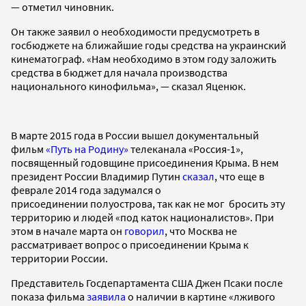
— отметил чиновник.
Он также заявил о необходимости предусмотреть в
госбюджете на ближайшие годы средства на украинский
кинематограф. «Нам необходимо в этом году заложить
средства в бюджет для начала производства
национального кинофильма», — сказал Яценюк.
В марте 2015 года в России вышел документальный
фильм
«Путь на Родину»
телеканала «Россия-1»,
посвященный годовщине присоединения Крыма. В нем
президент России Владимир Путин
сказал
, что еще в
феврале 2014 года задумался о
присоединении полуострова, так как не мог бросить эту
территорию и людей «под каток националистов». При
этом в начале марта он
говорил
, что Москва не
рассматривает вопрос о присоединении Крыма к
территории России.
Представитель Госдепартамента США Джен Псаки после
показа фильма
заявила
о наличии в картине «лживого