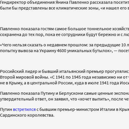
Гендиректор объединения Янина Павленко рассказала посетителя
были бы представлены все климатические зоны, «и нашел его 
Павленко показала гостям самое большое тоннельное хозяйств
сохранена до тех пор, пока ее сотрудники будут бережно и с л
«Чего нельзя сказать о недавнем прошлом: за предыдущие 10 
попытку вывоза на Украину 4600 уникальных бутылок», — посе
Российский лидер и бывший итальянский премьер прогулялись 
Второй мировой войны. «С 1941 по 1945 года независимо ни о
не в Крыму, а в центральной России, куда в июле 1941 года И
Павленко показала Путину и Берлускони самые ценные экспона
утвердительный ответ, он заявил, что «хочет выпить», после ч
Путин
встретился
с бывшим премьер-министром Италии в Крыму
Сардинского королевства.