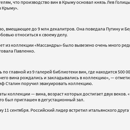
м, что производство вин в Крыму основал князь Лев Голицын в 
в Крыму».
о, вмещающее до 9 млн декалитров. Она поведала Путину и Бе
юбовью относиться к своему делу.
лет из коллекции «Массандры» было вывезено очень много ред
товала Павленко.
по главной из 9 галерей библиотеки вин, где находится 500 0
т чего вина рождались и закладывались в коллекцию», — отмет
осиф Сталин поручил эвакуировать коллекцию.
ты коллекции — вина, возраст которых достигает двух веков. 
его был приглашен в дегустационный зал.
 11 сентября. Российский лидер встретил итальянского друга