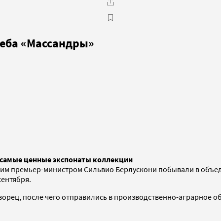
реба «Массандры»
в самые ценные экспонаты коллекции
ким премьер-министром Сильвио Берлускони побывали в объед
сентября.
ворец, после чего отправились в производственно-аграрное о