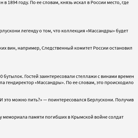
1894 году. По ее словам, князь искал в России место, где
рлускони легенду о том, что коллекция «Массандры» будет
ких вин, например, Следственный комитет России остановил
00 бутылок. Гостей заинтересовали стеллажи с винами времен
ила гендиректор «Массандры». По ее словам, это происходило
«И это можно пить?» — поинтересовался Берлускони. Получив
 у мемориала памяти погибших в Крымской войне солдат