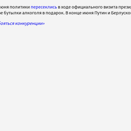
е июня политики
пересеклись
в ходе официального визита прези
ве бутылки алкоголя в подарок. В конце июня Путин и Берлуск
 бояться конкуренции»