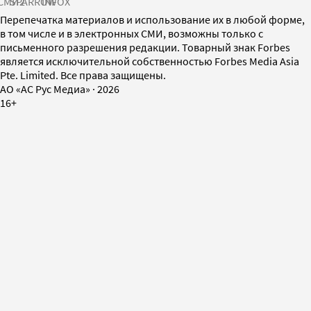
СМИ2
SPARROW
INFOX
Перепечатка материалов и использование их в любой форме,
в том числе и в электронных СМИ, возможны только с
письменного разрешения редакции. Товарный знак Forbes
является исключительной собственностью Forbes Media Asia
Pte. Limited. Все права защищены.
AO «АС Рус Медиа»
·
2026
16+