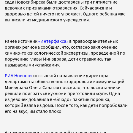
сада Новосибирска были доставлены три пятилетние
девочки с признаками отравления. Сейчас жизни и
здоровью детей ничего не угрожает. Одного ребенка уже
выписали из медицинского учреждения.
Ранее источник
«Интерфакса»
в правоохранительных
органах региона сообщил, что, согласно заключению
химико-токсикологической экспертизы, проведенной по
поручению главы Минздрава, дети отравились так
называемыми «спайсами».
РИА Новости
со ссылкой на заявление директора
департамента общественного здоровья и коммуникаций
Минздрава Олега Салагая пояснило, что воспитанники
решили поиграть «в кухню» и приготовили «суп». Одна
из девочек добавила в «блюдо» пакетик порошка,
который взяла из дома. После того, как дети попробовали
его на вкус, им стало плохо.
Астахов уточнил, что причиной отравления стал