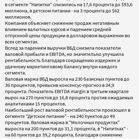
в сегменте "Напитки" снизились на 17,6 процента до $93,6
миллиона, в детском питании - на 3 процента до $62
миллионов.
Компания объясняет снижение продаж негативным
влиянием валютных курсов и падением средней
отпускной цены продукции в долларовом выражении во
всех сегментах.
Вслед за падением выручки ВБД снизила показатели
валовой прибыли и EBITDA, но значительно улучшила
рентабельность благодаря сокращению издержек и
удачному маркетинговому балансу внутри каждого
сегмента.
Валовая маржа ВБД выросла на 230 базисных пунктов до
36 процентов, превысив консенсус-прогноз в 34,9
процента. Показатель EBITDA margin в третьем квартале
вырос на 270 пунктов до 16,8 процента против ожидаемых
аналитиками 15 процентов.
Наибольший рост валовой рентабельности произошел в
сегменте "Детское питание" - на 240 пунктов до 49
процентов. Валовая маржа в "Молочных продуктах"
выросла на 200 пунктов до 31,1 процента, в "Напитках" -
на 60 пунктов до 39,2 процента, благодаря снижению