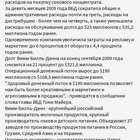
расходов на покупку сокового концентрата.
За девять месяцев 2009 года ВБД сократила общие и
административные расходы почти на треть, расходы на
дистрибуцию - более чем на четверть, а также уменьшила
расходы на обслуживание долга до $23 миллионов с $35,2
миллиона годом ранее.
Одновременно компания увеличила затраты на рекламу и
маркетинг до 6 процентов от оборота с 4,4 процента
годом ранее.
Долг Вимм-Билль-Данна на конец сентября 2009 года
снизился на 21 процент до $321,6 миллиона.
Операционный денежный поток вырос до $190
миллионов со $168,5 миллиона годом ранее.
"Здоровый денежный поток в $190 миллионов позволяет
нам быть более креативными в маркетинге и
агрессивными в продажах", - приводятся в сообщении
слова главы ВБД Тони Майера.
Вимм-Билль-Данн - крупнейший российский
производитель молочных продуктов, крупный
производитель соков и детского питания. Объединяет 37
заводов по производству продуктов питания в России,
Грузии, Средней Азии и на Украине.
Основные акционеры - основатели компании Давид