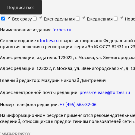
Подписаться
Все сразу
Еженедельная
Ежедневная
Ново
Наименование издания:
forbes.ru
Cетевое издание «
forbes.ru
» зарегистрировано Федеральной 
принятия решения о регистрации: серия Эл № ФС77-82431 от 23 
Адрес редакции, издателя: 123022, г. Москва, ул. Звенигородская 2-
Адрес редакции: 123022, г. Москва, ул. Звенигородская 2-я, д. 13, с
Главный редактор: Мазурин Николай Дмитриевич
Адрес электронной почты редакции:
press-release@forbes.ru
Номер телефона редакции:
+7 (495) 565-32-06
На информационном ресурсе применяются рекомендательные 
сведений, относящихся к предпочтениям пользователей сети 
СМИ2
SPARROW
INFOX