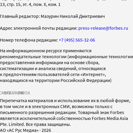
13, стр. 15, эт. 4, пом. X, ком. 1
Главный редактор: Мазурин Николай Дмитриевич
Адрес электронной почты редакции:
press-release@forbes.ru
Номер телефона редакции:
+7 (495) 565-32-06
На информационном ресурсе применяются
рекомендательные технологии (информационные технологии
предоставления информации на основе сбора,
систематизации и анализа сведений, относящихся
к предпочтениям пользователей сети «Интернет»,
находящихся на территории Российской Федерации)
СМИ2
SPARROW
INFOX
Перепечатка материалов и использование их в любой форме,
в том числе и в электронных СМИ, возможны только с
письменного разрешения редакции. Товарный знак Forbes
является исключительной собственностью Forbes Media Asia
Pte. Limited. Все права защищены.
AO «АС Рус Медиа»
·
2026