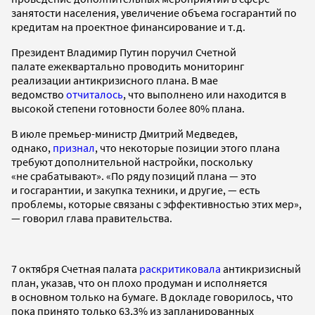
занятости населения, увеличение объема госгарантий по
кредитам на проектное финансирование и т.д.
Президент Владимир Путин поручил Счетной
палате ежеквартально проводить мониторинг
реализации антикризисного плана. В мае
ведомство
отчиталось
, что выполнено или находится в
высокой степени готовности более 80% плана.
В июле премьер-министр Дмитрий Медведев,
однако,
признал
, что некоторые позиции этого плана
требуют дополнительной настройки, поскольку
«не срабатывают». «По ряду позиций плана — это
и госгарантии, и закупка техники, и другие, — есть
проблемы, которые связаны с эффективностью этих мер»,
— говорил глава правительства.
7 октября Счетная палата
раскритиковала
антикризисный
план, указав, что он плохо продуман и исполняется
в основном только на бумаге. В докладе говорилось, что
пока принято только 63,3% из запланированных