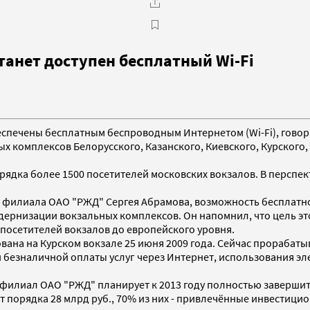
станет доступен бесплатный Wi-Fi
обеспечены бесплатным беспроводным Интернетом (Wi-Fi), гово
х комплексов Белорусского, Казанского, Киевского, Курского,
рядка более 1500 посетителей московских вокзалов. В перспект
 филиала ОАО "РЖД" Сергея Абрамова, возможность бесплатно
ернизации вокзальных комплексов. Он напомнил, что цель эт
 посетителей вокзалов до европейского уровня.
ована на Курском вокзале 25 июня 2009 года. Сейчас прораба
безналичной оплаты услуг через Интернет, использования элек
 филиал ОАО "РЖД" планирует к 2013 году полностью заверши
порядка 28 млрд руб., 70% из них - привлечённые инвестицио