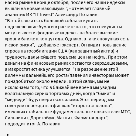
нас на рынке в конце октября, после чего наши индексы
вышли на новые максимумы", - отмечает главный
аналитик ИК "IT Invest" Александр Потавин.
"В этой связи есть большой соблазн купить
подешевевшие бумаги в расчете на то, что спекулянты
могут вывести фондовые индексы на более высокие
уровни ближе к концу года. Однако, в таких покупках есть
и свои риски", - добавляет эксперт. Он видит повышение
спроса на гособлигации США (как защитный актив) и
трудность дальнейшего подъема цен на нефть. При этом
деньги на финансовых рынках остаются сверхдешевыми,
а макростатистика улучшается. "На разрешение этой
дилеммы дальнейшего роста/падения инвесторам может
понадобиться около недели. В этой связи, мы не
исключаем того, что в ближайшее время мы увидим
волатильную серию торговых дней, когда "быки" и
"медведи" будут мериться силами. Этот период мы
советуем переждать в фишках "второго эшелона",
имеющих стабильные фундаментальные показатели: МТС,
Сильвинит, Дорогобуж, Магнит, Фармстандарт", -
подводит итог А. Потавин.