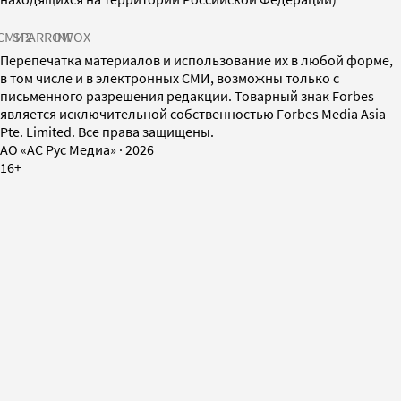
СМИ2
SPARROW
INFOX
Перепечатка материалов и использование их в любой форме,
в том числе и в электронных СМИ, возможны только с
письменного разрешения редакции. Товарный знак Forbes
является исключительной собственностью Forbes Media Asia
Pte. Limited. Все права защищены.
AO «АС Рус Медиа»
·
2026
16+