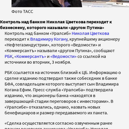
Фото ТАСС
Контроль над банком Николая Цветкова переходит к
бизнесмену, которого называли «другом Путина»
Контроль над банком «Уралсиб»
Николая Цветкова
переходит к
Владимиру Когану
, крупнейшему акционеру
«Нефтегазиндустрии», которого «Ведомости» и
«Коммерсантъ» называли «другом Путина», сообщают
РБК
,
«Коммерсантъ»
и
«Ведомости»
со ссылкой на
источники во вторник, 3 ноября.
РБК ссылается на источник близкий к ЦБ. Информацию о
сделке изданию подтвердил также собеседник в банке
БФА, совладельцем которого выступает сын Владимира
Когана Ефим. Пресс-служба «Уралсиба» подтвердила
изданию, что акционеры банка «находятся в
завершающей стадии переговоров с инвесторами». В
«Уралсибе» отказались, однако, назвать новых
бенефициаров и размер передаваемого их пакета.
«Сделка осуществляется согласно озвученным ранее
планам основного акционера «Уралсиба» Николая