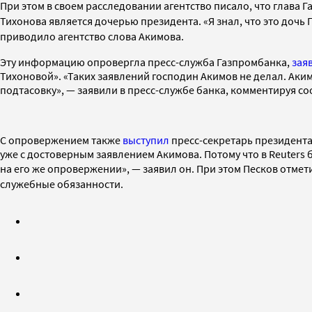
При этом в своем расследовании агентство писало, что
глава Г
Тихонова является дочерью президента.
«Я знал, что это доч
приводило агентство слова Акимова.
Эту информацию опровергла пресс-служба Газпромбанка,
зая
Тихоновой». «Таких заявлений господин Акимов не делал. Аки
подтасовку», — заявили в пресс-службе банка, комментируя со
С опровержением также
выступил
пресс-секретарь президента
уже с достоверным заявлением Акимова. Потому что в Reuters б
на его же опровержении»
, — заявил он. При этом Песков отмет
служебные обязанности.