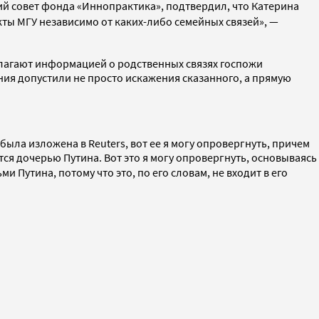
ий совет фонда «Иннопрактика», подтвердил, что Катерина
кты МГУ независимо от каких-либо семейных связей», —
олагают информацией о родственных связях госпожи
ния допустили не просто искажения сказанного, а прямую
ыла изложена в Reuters, вот ее я могу опровергнуть, причем
тся дочерью Путина. Вот это я могу опровергнуть, основываясь
ьми
Путина,
потому что это, по его словам, не входит в его