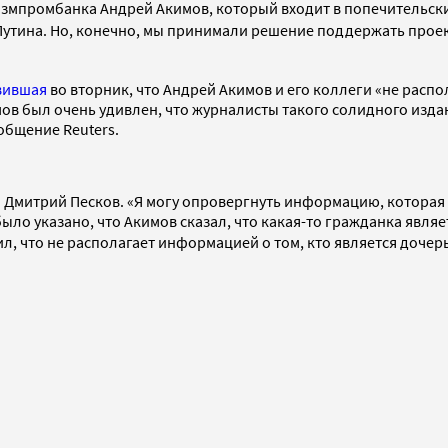
азмпромбанка Андрей Акимов, который входит в попечительск
ь Путина. Но, конечно, мы принимали решение поддержать прое
вившая
во вторник, что Андрей Акимов и его коллеги «не расп
мов был очень удивлен, что журналисты такого солидного изда
общение Reuters.
 Дмитрий Песков. «Я могу опровергнуть информацию, которая б
ыло указано, что Акимов сказал, что какая-то гражданка являе
ил, что не располагает
информацией
о том, кто
является
дочер