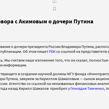
овора с Акимовым о дочери Путина
вание о дочери президента России Владимира Путина, распола
 публикации. Об этом пишет
РБК
со ссылкой на представителя а
ь. Мы считаем наше изложение того, что он сказал, полностью 
ии информации.
аствующего в создании научной долины МГУ фонда «Иннопракт
ра Путина, замужем за Кириллом Шамаловым — сыном акционе
сии. Агентство со ссылкой на неназванных финансовых аналит
и года назад Кирилл Шамалов приобрел у
Геннадия Тимченко
, 