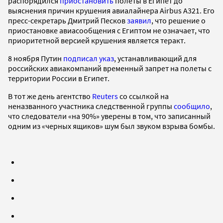
распорядился
приостановить
полеты в Египет до
выяснения причин крушения авиалайнера Airbus A321. Его
пресс-секретарь Дмитрий Песков
заявил
, что решение о
приостановке авиасообщения с Египтом не означает, что
приоритетной версией крушения является теракт.
8 ноября Путин
подписал указ
, устанавливающий для
российских авиакомпаний временный запрет на полеты с
территории России в Египет.
В тот же день агентство
Reuters
со ссылкой на
неназванного участника следственной группы
сообщило
,
что следователи «на 90%» уверены в том, что записанный
одним из «черных ящиков» шум был звуком взрыва бомбы.