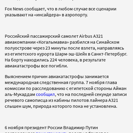
Fox News сообщает, что в любом случае все сценарии
указывают на «инсайдера» в аэропорту.
Российский пассажирский самолет Airbus A321
авиакомпании «Когалымавиа» разбился на Синайском
полуострове через 23 минуты после взлета, направляясь
из египетского курорта Шарм-эш-Шейх в Санкт-Петербург.
На борту находились 224 человека, в результате
авиакатастрофы все погибли.
Выяснением причин авиакатастрофы занимается
международная следственная группа. 7 ноября глава
комиссии по расследованию с египетской стороны Айман
аль-Мукаддам
сообщил
, что на последней секунде записи
речевого самописца из кабины пилотов лайнера А321
слышен шум, природа которого пока не установлена.
6 ноября президент России Владимир Путин