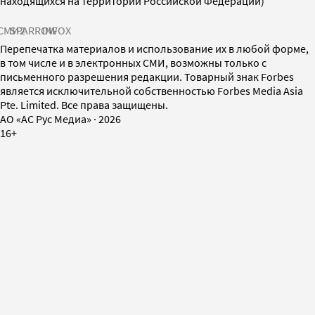
находящихся на территории Российской Федерации)
СМИ2
SPARROW
INFOX
Перепечатка материалов и использование их в любой форме,
в том числе и в электронных СМИ, возможны только с
письменного разрешения редакции. Товарный знак Forbes
является исключительной собственностью Forbes Media Asia
Pte. Limited. Все права защищены.
AO «АС Рус Медиа»
·
2026
16+