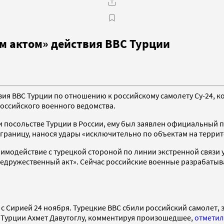
 актом» действия ВВС Турции
я ВВС Турции по отношению к российскому самолету Су-24, к
российского военного ведомства.
и посольстве Турции в России, ему был заявлен официальный 
 границу, нанося удары «исключительно по объектам на терри
модействие с турецкой стороной по линии экстренной связи у
 недружественный акт». Сейчас российские военные разрабат
 Сирией 24 ноября. Турецкие ВВС сбили российский самолет, з
Турции Ахмет Давутоглу, комментируя произошедшее,
отметил