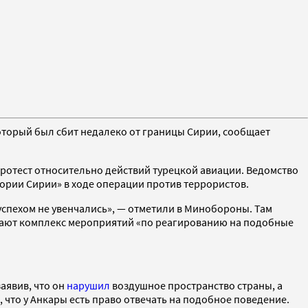
оторый был сбит недалеко от границы Сирии, сообщает
протест относительно действий турецкой авиации. Ведомство
тории Сирии» в ходе операции против террористов.
спехом не увенчались», — отметили в Минобороны. Там
ывают комплекс мероприятий «по реагированию на подобные
аявив, что он
нарушил
воздушное пространство страны, а
, что у Анкары есть право отвечать на подобное поведение.