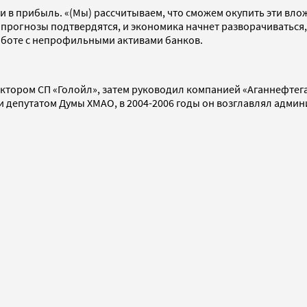
и в прибыль. «(Мы) рассчитываем, что сможем окупить эти вло
е прогнозы подтвердятся, и экономика начнет разворачиваться
работе с непрофильными активами банков.
ектором СП «Голойл», затем руководил компанией «Аганнефтега
али депутатом Думы ХМАО, в 2004-2006 годы он возглавлял адм