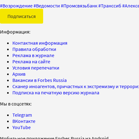
#
Возрождение
#
Ведомости
#
Промсвязьбанк
#
Транссиб
#
Алекс
Подписаться
Информация:
Контактная информация
Правила обработки
Реклама в журнале
Реклама на сайте
Условия перепечатки
Архив
Вакансии в Forbes Russia
Сканер иноагентов, причастных к экстремизму и террор
Подписка на печатную версию журнала
Мы в соцсетях:
Telegram
ВКонтакте
YouTube
Мобильное приложение Forbes Russia на Android