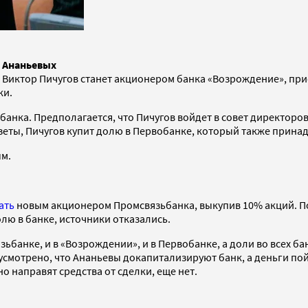
в Ананьевых
) Виктор Пичугов станет акционером банка «Возрождение», п
ки.
банка. Предполагается, что Пичугов войдет в совет директоро
азеты, Пичугов купит долю в Первобанке, который также прин
ым.
ать
новым акционером Промсвязьбанка, выкупив 10% акций. По
лю в банке, источники отказались.
ьбанке, и в «Возрождении», и в Первобанке, а доли во всех ба
смотрено, что Ананьевы докапитализируют банк, а деньги пойд
о направят средства от сделки, еще нет.