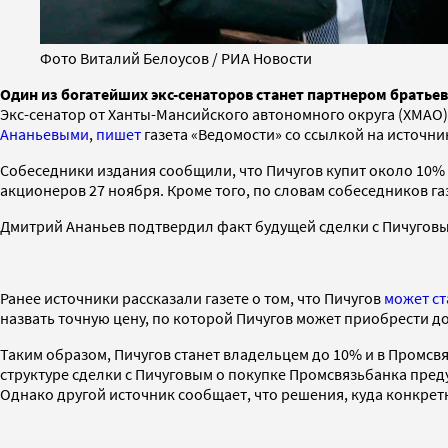
Фото Виталий Белоусов / РИА Новости
Один из богатейших экс-сенаторов станет партнером братье
Экс-сенатор от Ханты-Мансийского автономного округа (ХМАО
Ананьевыми
,
пишет
газета «Ведомости» со ссылкой на источни
Собеседники издания сообщили, что Пичугов купит около 10% 
акционеров 27 ноября. Кроме того, по словам собеседников г
Дмитрий Ананьев подтвердил факт будущей сделки с Пичугов
Ранее источники рассказали газете о том, что Пичугов
может ст
назвать точную цену, по которой Пичугов может приобрести до
Таким образом, Пичугов станет владельцем до 10% и в Промсвяз
структуре сделки с Пичуговым о покупке Промсвязьбанка преду
Однако другой источник сообщает, что решения, куда конкретн