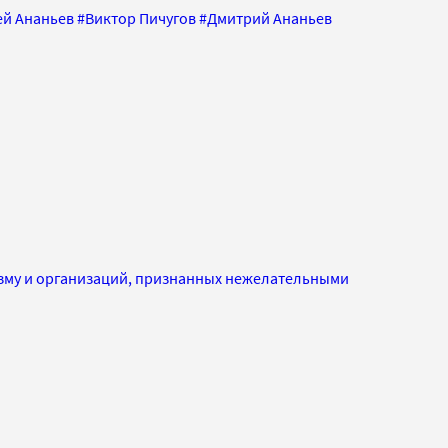
ей Ананьев
#
Виктор Пичугов
#
Дмитрий Ананьев
изму и организаций, признанных нежелательными