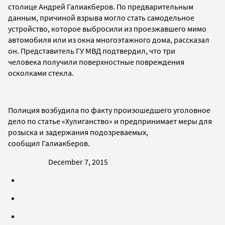
столице Андрей Галиакберов.
По предварительным
данным, причиной взрыва
могло стать самодельное
устройство
, которое выбросили
из проезжавшего мимо
автомобиля или из окна многоэтажного дома, рассказал
он. Представитель ГУ МВД подтвердил, что
три
челов
ека
получили поверхностные повреждения
осколками стекла
.
Полиция возбудила по факту произошедшего
уголовное
дело по статье
«Хулиганство» и п
редпринимает меры для
розыска и задержания подозреваемых,
сообщил
Галиакберов.
December 7, 2015