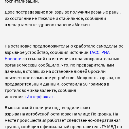
госпитализации.
Двое пострадавших при взрыве
получили резаные раны,
их состояние не тяжелое и
стабильное, сообщили
в
департаменте здравоохранения Москвы.
На остановке предположительно
сработало самодельное
взрывное устройство, сообщил источник
ТАСС
.
РИА
Новости
со ссылкой на источник
в правоохранительных
органах
Москвы
сообщило, что
, по предварительным
данным,
в
стоявших на остановке
людей бросили
неизвестное взрывное устройство. М
ощность взрыва
, по
предварительным данным, составила 50 граммов в
тротиловом эквиваленте,
сообщил
источник
«Интерфакса»
.
В московской полиции подтвердили факт
взрыва
на автобусной остановке
на улице Покровка.
На
месте происшествия работает следственно-оперативная
группа, сообщил официальный представитель ГУ МВД по