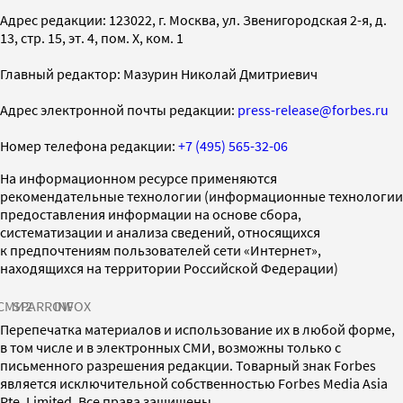
Адрес редакции: 123022, г. Москва, ул. Звенигородская 2-я, д.
13, стр. 15, эт. 4, пом. X, ком. 1
Главный редактор: Мазурин Николай Дмитриевич
Адрес электронной почты редакции:
press-release@forbes.ru
Номер телефона редакции:
+7 (495) 565-32-06
На информационном ресурсе применяются
рекомендательные технологии (информационные технологии
предоставления информации на основе сбора,
систематизации и анализа сведений, относящихся
к предпочтениям пользователей сети «Интернет»,
находящихся на территории Российской Федерации)
СМИ2
SPARROW
INFOX
Перепечатка материалов и использование их в любой форме,
в том числе и в электронных СМИ, возможны только с
письменного разрешения редакции. Товарный знак Forbes
является исключительной собственностью Forbes Media Asia
Pte. Limited. Все права защищены.