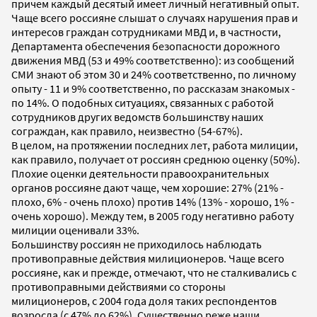
причем каждый десятый имеет личный негативный опыт.
Чаще всего россияне слышат о случаях нарушения прав и
интересов граждан сотрудниками МВД и, в частности,
Департамента обеспечения безопасности дорожного
движения МВД (53 и 49% соответственно): из сообщений
СМИ знают об этом 30 и 24% соответственно, по личному
опыту - 11 и 9% соответственно, по рассказам знакомых -
по 14%. О подобных ситуациях, связанных с работой
сотрудников других ведомств большинству наших
сограждан, как правило, неизвестно (54-67%).
В целом, на протяжении последних лет, работа милиции,
как правило, получает от россиян среднюю оценку (50%).
Плохие оценки деятельности правоохранительных
органов россияне дают чаще, чем хорошие: 27% (21% -
плохо, 6% - очень плохо) против 14% (13% - хорошо, 1% -
очень хорошо). Между тем, в 2005 году негативно работу
милиции оценивали 33%.
Большинству россиян не приходилось наблюдать
противоправные действия милиционеров. Чаще всего
россияне, как и прежде, отмечают, что не сталкивались с
противоправными действиями со стороны
милиционеров, с 2004 года доля таких респондентов
возросла (с 47% до 62%). Существенно реже наши