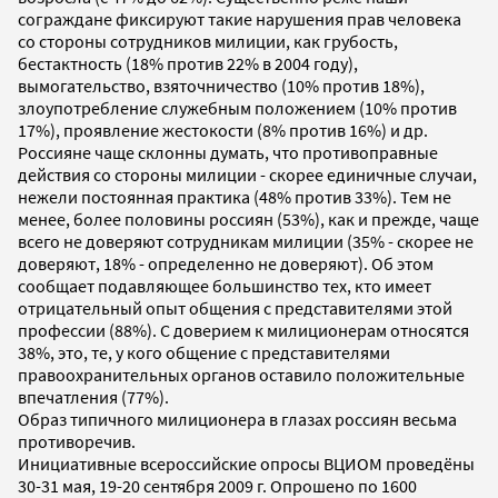
сограждане фиксируют такие нарушения прав человека
со стороны сотрудников милиции, как грубость,
бестактность (18% против 22% в 2004 году),
вымогательство, взяточничество (10% против 18%),
злоупотребление служебным положением (10% против
17%), проявление жестокости (8% против 16%) и др.
Россияне чаще склонны думать, что противоправные
действия со стороны милиции - скорее единичные случаи,
нежели постоянная практика (48% против 33%). Тем не
менее, более половины россиян (53%), как и прежде, чаще
всего не доверяют сотрудникам милиции (35% - скорее не
доверяют, 18% - определенно не доверяют). Об этом
сообщает подавляющее большинство тех, кто имеет
отрицательный опыт общения с представителями этой
профессии (88%). С доверием к милиционерам относятся
38%, это, те, у кого общение с представителями
правоохранительных органов оставило положительные
впечатления (77%).
Образ типичного милиционера в глазах россиян весьма
противоречив.
Инициативные всероссийские опросы ВЦИОМ проведёны
30-31 мая, 19-20 сентября 2009 г. Опрошено по 1600