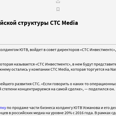
ийской структуры СТС Media
холдингом ЮТВ, войдет в совет директоров «СТС Инвестментс»
оторая называется «СТС Инвестментс», в нем будут представи
му остались у компании СТС Media, которая торгуется на Nasd
ейшего развития СТС. «Если говорить о каких-то операционных
й степени концентрируемся на самой сделке», — поделился он.
лку
по продаже части бизнеса холдингу ЮТВ Усманова и его де
цев в российских медиа на уровне 20% с 2016 года. В рамках 