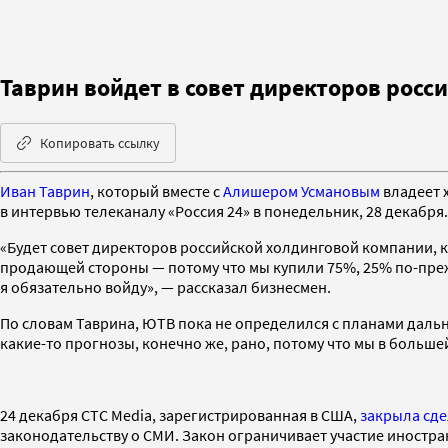
Таврин войдет в совет директоров росс
Копировать ссылку
Иван Таврин
, который вместе с
Алишером Усмановым
владеет 
в интервью телеканалу «Россия 24» в понедельник, 28 декабря.
«Будет совет директоров российской холдинговой компании, к
продающей стороны — потому что мы купили 75%, 25% по-прежне
я обязательно войду», — рассказал бизнесмен.
По словам Таврина, ЮТВ пока не определился с планами дальн
какие-то прогнозы, конечно же, рано, потому что мы в больше
24 декабря СТС Media, зарегистрированная в США,
закрыла сде
законодательству о СМИ. Закон ограничивает участие иностран