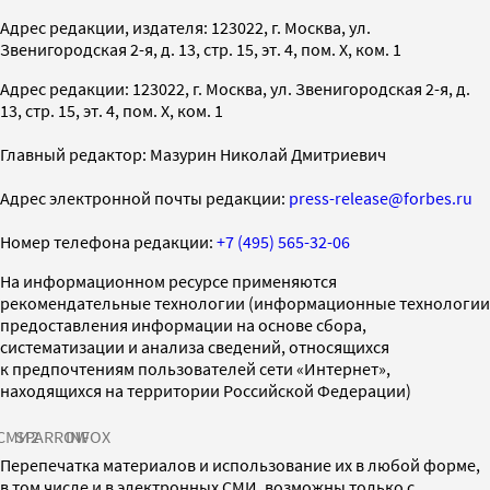
Адрес редакции, издателя: 123022, г. Москва, ул.
Звенигородская 2-я, д. 13, стр. 15, эт. 4, пом. X, ком. 1
Адрес редакции: 123022, г. Москва, ул. Звенигородская 2-я, д.
13, стр. 15, эт. 4, пом. X, ком. 1
Главный редактор: Мазурин Николай Дмитриевич
Адрес электронной почты редакции:
press-release@forbes.ru
Номер телефона редакции:
+7 (495) 565-32-06
На информационном ресурсе применяются
рекомендательные технологии (информационные технологии
предоставления информации на основе сбора,
систематизации и анализа сведений, относящихся
к предпочтениям пользователей сети «Интернет»,
находящихся на территории Российской Федерации)
СМИ2
SPARROW
INFOX
Перепечатка материалов и использование их в любой форме,
в том числе и в электронных СМИ, возможны только с