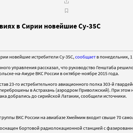
виях в Сирии новейшие Су-35С
ирии новейшие истребители Су-35С,
сообщает
в понедельник, 1
нного управления рассказал, что руководство Генштаба решило
ьске-на-Амуре ВКС России в октябре-ноябре 2015 года.
остав 23-го истребительного авиационного полка 303-й гвард
 переброшены в Астрахань (аэродром Приволжский). При этом н
рака добрались до сирийской Латакии, сообщили источники.
группы ВКС России на авиабазе Хмеймим входит свыше 70 само
т оснащен бортовой радиолокационной станцией с фазированн