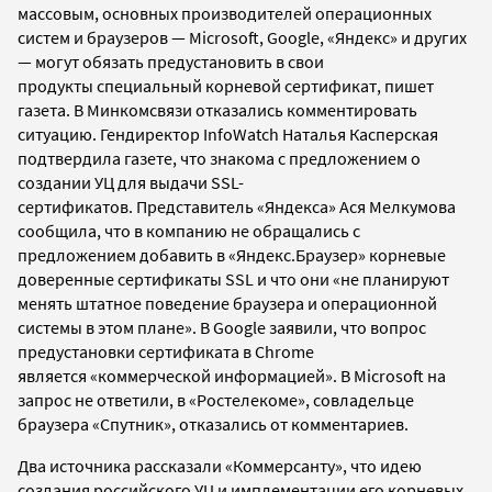
массовым, основных производителей операционных
систем и браузеров — Microsoft, Google,
«Яндекс»
и других
— могут обязать предустановить в свои
продукты специальный корневой сертификат, пишет
газета.
В Минкомсвязи отказались комментировать
ситуацию. Гендиректор InfoWatch Наталья Касперская
подтвердила газете, что знакома с предложением о
создании УЦ для выдачи SSL-
сертификатов.
Представитель
«
Яндекса
»
Ася Мелкумова
сообщила, что в компанию не обращались с
предложением добавить в
«
Яндекс.Браузер
»
корневые
доверенные сертификаты SSL и что они
«
не планируют
менять штатное поведение браузера и операционной
системы в этом плане
»
.
В
Google заявили, что вопрос
предустановки сертификата в Chrome
является
«
коммерческой информацией
»
. В
Microsoft
на
запрос
не ответили, в
«
Ростелекоме
»
, совладельце
браузера
«
Спутник
»
, отказались от комментариев.
Два источника рассказали «Коммерсанту», что идею
создания российского УЦ и имплементации его корневых