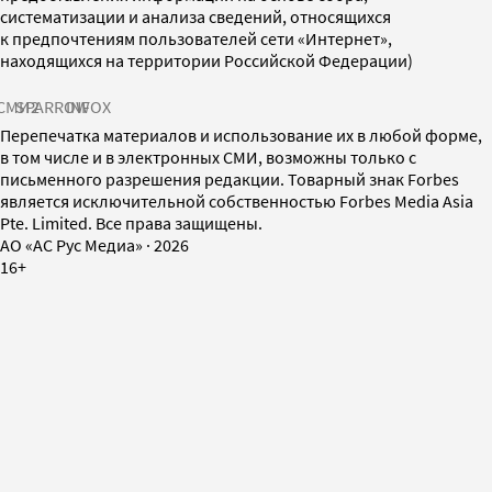
систематизации и анализа сведений, относящихся
к предпочтениям пользователей сети «Интернет»,
находящихся на территории Российской Федерации)
СМИ2
SPARROW
INFOX
Перепечатка материалов и использование их в любой форме,
в том числе и в электронных СМИ, возможны только с
письменного разрешения редакции. Товарный знак Forbes
является исключительной собственностью Forbes Media Asia
Pte. Limited. Все права защищены.
AO «АС Рус Медиа»
·
2026
16+