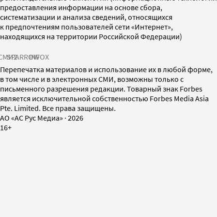
предоставления информации на основе сбора,
систематизации и анализа сведений, относящихся
к предпочтениям пользователей сети «Интернет»,
находящихся на территории Российской Федерации)
СМИ2
SPARROW
INFOX
Перепечатка материалов и использование их в любой форме,
в том числе и в электронных СМИ, возможны только с
письменного разрешения редакции. Товарный знак Forbes
является исключительной собственностью Forbes Media Asia
Pte. Limited. Все права защищены.
AO «АС Рус Медиа»
·
2026
16+