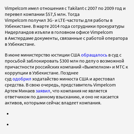
Vimpelcom имел отношения с Takilant с 2007 по 2009 год и
перевел компании $57,5 млн. Тогда
Vimpelcom получил 3G- и LTE-частоты для работы в
Узбекистане. В марте 2014 года сотрудники прокуратуры
Нидерландов изъяли в головном офисе Vimpelcom
в Амстердаме документы, связанные с работой оператора
в Узбекистане.
В июне министерство юстиции США
обращалось
в суд с
просьбой заблокировать $300 млн по делу о возможной
причастности российских компаний «Вымпелком» и МТС к
коррупции в Узбекистане. Позднее
суд
одобрил
ходатайство минюста США и арестовал
средства. В свою очередь, представитель Vimpelcom
Артем Минаев
заявил
, что компания не является
ответчиком по данному взысканию, и оно не касается
активов, которыми сейчас владеет компания.