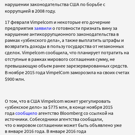
нарушении законодательства США по борьбе с
коррупцией в 2008 году.
17 февраля Vimpelcom и некоторые его дочерние
предприятия
заявили
о готовности признать вину за
нарушение антикоррупционного законодательства в
рамках «узбекского дела», а также выплатить штрафы и
возвратить доходы в пользу государства от незаконных
сделок.
Vimpelcom
сообщила, что
планирует потратить н
а
отступные в рамках мирового соглашения сумму, не
превышающую объем ранее зарезервированных средств.
В ноябре 2015 года VimpelCom заморозила на своих счетах
$900 млн.
О том, что в США Vimpelcom может урегулировать
«узбекское дело» за $775 млн, в конце ноября 2015
года
сообщило
агентство Bloomberg со ссылкой на
источники. Собеседники агентства сообщали,
что о мировом соглашении может быть объявлено уже
в январе 2016 года. В январе 2016 года