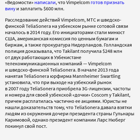
«Ведомости»
написали
, что Vimpelcom
готов признать
вину
и заплатить $600 млн.
Расследование действий Vimpelcom, МТС и шведско-
финской TeliaSonera на узбекском рынке сотовой связи
началось в 2014 году. Его инициаторами стали минюст
США, американская комиссия по ценным бумагам и
биржам, а также прокуратура Нидерландов. Голландская
полиция доказывала, что Takilant получила $248 млн
от двух работающих в Узбекистане
телекоммуникационных компаний — Vimpelcom
и шведско-финской TeliaSonera. В начале 2013 года
нанятая TeliaSonera юрфирма Mannheimer Swartling
установила, что при выходе на узбекский рынок
в 2007 году TeliaSonera приобрела 3G-лицензии, частоты
и номера для своей узбекской «дочки» Coscom у Takilant,
причем расплатилась частично ее акциями. Юристы не
нашли доказательств тому, что TeliaSonera давала взятки
людям из окружения дочери президента страны Гульнары
Каримовой, однако президент компании Ларс Нюберг
покинул свой пост.