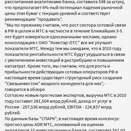
рассчитанная аналитиками банка, составила $48 за штуку,
что предполагает 6%-ный потенциал падения рыночной
цены этих бумаг с текущих уровней и соответствует
рекомендации "продавать".
"Мы по-прежнему считаем, что рост сектора сотовой связи
в РФ в целом и МТС в частности в течение ближайших 3-5
лет будет измеряться однозначными числами, однако
консолидация с ОАО "Комстар-ОТС" все же улучшит
показатели МТС. Между тем мы ожидаем, что в 2010 году
показатели рентабельности МТС будут ухудшаться в связи
с увеличением инвестиций в дистрибуцию и повышением
капзатрат. Кроме того, мы считаем, что для роста и
прибыльности действующих сотовых операторов РФ в
настоящее время существует структурный риск создания
"Связьинвестом" мощного конкурента для них", -
говорится в обзоре.
Согласно новым прогнозам экспертов, выручка МТС в 2010
году составит 281,504 млрд рублей, доход от услуг в
России - 207,536 млрд рублей, EBITDA - 124,837 млрд
рублей.
По данным базы "СПАРК", в настоящее время консенсус-
прогноз цены ADR МТС, основанный на оценках
аналитиков 15 инвестиционных банков, составляет $61,03