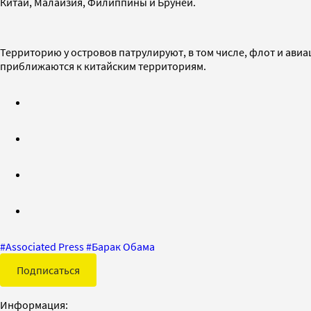
Китай, Малайзия, Филиппины и Бруней.
Территорию у островов патрулируют, в том числе, флот и ави
приближаются к китайским территориям.
#
Associated Press
#
Барак Обама
Подписаться
Информация: