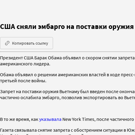
США сняли эмбарго на поставки оружия
Копировать ссылку
Президент США Барак Обама объявил о скором снятии запрета
американского лидера.
Обама объявил о решении американских властей в ходе пресс-к
третьей после войны.
Запрет на поставки оружия Вьетнаму был введен после оконча
частично ослабила эмбарго, позволив экспортировать во Вье
В то же время, как
указывала
New York Times, после частичног
Газета связывала снятие запрета с обострением ситуации в Ю