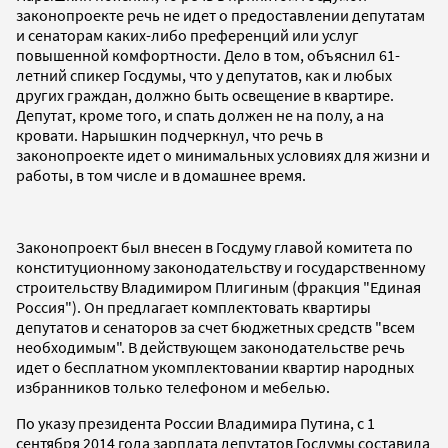
законопроекте речь не идет о предоставлении депутатам
и сенаторам каких-либо преференций или услуг
повышенной комфортности. Дело в том, объяснил 61-
летний спикер Госдумы, что у депутатов, как и любых
других граждан, должно быть освещение в квартире.
Депутат, кроме того, и спать должен не на полу, а на
кровати. Нарышкин подчеркнул, что речь в
законопроекте идет о минимальных условиях для жизни и
работы, в том числе и в домашнее время.
Законопроект был внесен в Госдуму главой комитета по
конституционному законодательству и государственному
строительству Владимиром Плигиным (фракция "Единая
Россия"). Он предлагает комплектовать квартиры
депутатов и сенаторов за счет бюджетных средств "всем
необходимым". В действующем законодательстве речь
идет о бесплатном укомплектовании квартир народных
избранников только телефоном и мебелью.
По указу президента России Владимира Путина, с 1
сентября 2014 года зарплата депутатов Госдумы составила