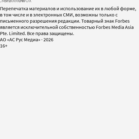
СМИ2
SPARROW
INFOX
Перепечатка материалов и использование их в любой форме,
в том числе и в электронных СМИ, возможны только с
письменного разрешения редакции. Товарный знак Forbes
является исключительной собственностью Forbes Media Asia
Pte. Limited. Все права защищены.
AO «АС Рус Медиа»
·
2026
16+