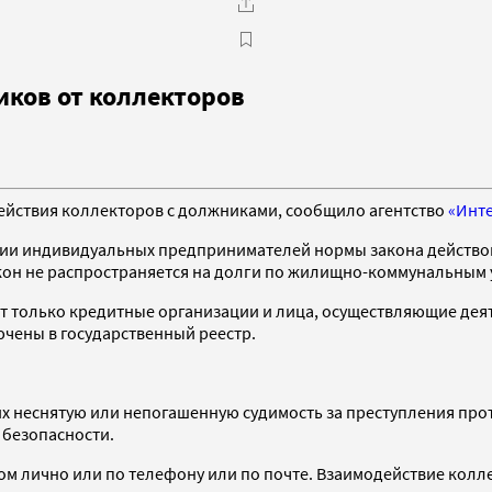
иков от коллекторов
действия коллекторов с должниками, сообщило агентство
«Инт
нии индивидуальных предпринимателей нормы закона действова
акон не распространяется на долги по жилищно-коммунальным 
т только кредитные организации и лица, осуществляющие дея
ючены в государственный реестр.
 неснятую или непогашенную судимость за преступления прот
 безопасности.
ом лично или по телефону или по почте. Взаимодействие колл