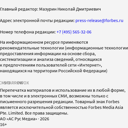
Главный редактор: Мазурин Николай Дмитриевич
Адрес электронной почты редакции:
press-release@forbes.ru
Номер телефона редакции:
+7 (495) 565-32-06
На информационном ресурсе применяются
рекомендательные технологии (информационные технологии
предоставления информации на основе сбора,
систематизации и анализа сведений, относящихся
к предпочтениям пользователей сети «Интернет»,
находящихся на территории Российской Федерации)
СМИ2
SPARROW
INFOX
Перепечатка материалов и использование их в любой форме,
в том числе и в электронных СМИ, возможны только с
письменного разрешения редакции. Товарный знак Forbes
является исключительной собственностью Forbes Media Asia
Pte. Limited. Все права защищены.
AO «АС Рус Медиа»
·
2026
16+