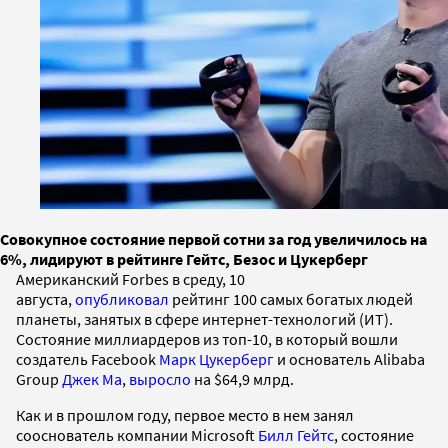
Совокупное состояние первой сотни за год увеличилось на
6%, лидируют в рейтинге Гейтс, Безос и Цукерберг
Американский Forbes в среду, 10
августа,
опубликовал
рейтинг 100 самых богатых людей
планеты, занятых в сфере интернет-технологий (ИТ).
Состояние миллиардеров из топ-10, в который вошли
создатель Facebook
Марк Цукерберг
и основатель Alibaba
Group
Джек Ма
,
выросло
на $64,9 млрд.
Как и в прошлом году, первое место в нем занял
сооснователь компании Microsoft
Билл Гейтс
, состояние