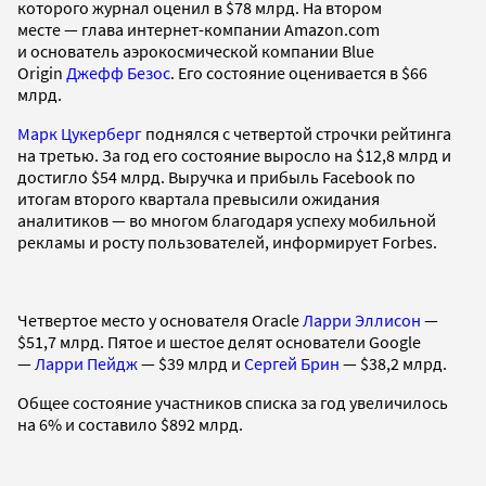
которого журнал оценил в $78 млрд. На втором
месте — глава интернет-компании Amazon.com
и основатель аэрокосмической компании Blue
Origin
Джефф Безос
. Его состояние оценивается в $66
млрд.
Марк Цукерберг
поднялся с четвертой строчки рейтинга
на третью. За год его состояние выросло на $12,8 млрд и
достигло $54 млрд. Выручка и прибыль Facebook по
итогам второго квартала превысили ожидания
аналитиков — во многом благодаря успеху мобильной
рекламы и росту пользователей, информирует Forbes.
Четвертое место у о
снователя Oracle
Ларри Эллисон
—
$51,7 млрд.
Пятое и шестое делят основатели Google
—
Ларри Пейдж
— $39 млрд и
Сергей Брин
— $38,2 млрд.
Общее состояние участников списка за год увеличилось
на 6% и составило $892 млрд.