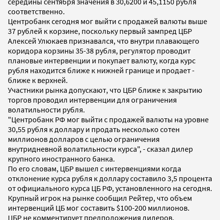
середины сентября значения в 30,6200 и 45,1150 рубля
соответственно.
Центробанк сегодня мог выйти с продажей валюты выше
37 рублей к корзине, поскольку первый зампред ЦБР
Алексей Улюкаев признавался, что внутри плавающего
коридора корзины 35-38 рубля, регулятор проводит
плановые интервенции и покупает валюту, когда курс
рубля находится ближе к нижней границе и продает -
ближе к верхней.
Участники рынка допускают, что ЦБР ближе к закрытию
торгов проводил интервенции для ограничения
волатильности рубля.
"Центробанк РФ мог выйти с продажей валюты на уровне
30,55 рубля к доллару и продать несколько сотен
миллионов долларов с целью ограничения
внутридневной волатильности курса", - сказал дилер
крупного иностранного банка.
По его словам, ЦБР вышел с интервенциями когда
отклонение курса рубля к доллару составило 3,5 процента
от официального курса ЦБ РФ, установленного на сегодня.
Крупный игрок на рынке сообщил Рейтер, что объем
интервенций ЦБ мог составить $100-200 миллионов.
ЦБР не комментирует предположения дилеров.