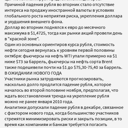
Причиной падения рубля во вторник стало отсутствие
интереса на продажу иностранной валюты в условиях
глобального роста неприятия риска, укрепления доллара
и ухудшения внешнего фона.
Доллар во вторник поднялся к евро до месячного
максимума в $1,4725, тогда как рынки акций провели день
в "красной зоне".
Один из основных ориентиров курса рубля, стоимость
нефти сегодня вернулась к уровням первой половины
октября: фьючерсы на нефть WTI упали примерно на $1
ниже $73 за баррель, фьючерсы на нефть сорта Brent
также подешевели почти на $1 до $75,30-75,40 за баррель.
В ОЖИДАНИИ НОВОГО ГОДА
Участники рынка затрудняются прогнозировать,
насколько долго продлится падение рубля, которое
началось во второй половине ноября, предполагая, что
ждать восстановления тренда на укрепление рубля
можно не ранее января 2010 года.
Аналитики допускали падение рубля в декабре, связанное
с фактором нового года, когда большинство участников
стремятся минимизировать риски и закрыть позиции, в то
время как компаниям и банкам требуется погасить