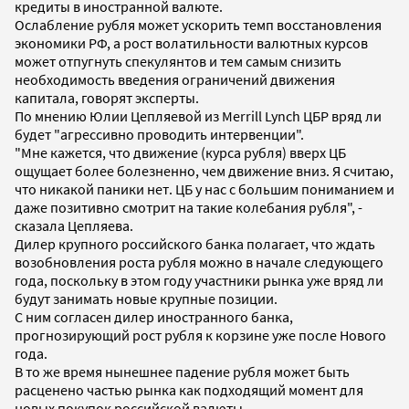
кредиты в иностранной валюте.
Ослабление рубля может ускорить темп восстановления
экономики РФ, а рост волатильности валютных курсов
может отпугнуть спекулянтов и тем самым снизить
необходимость введения ограничений движения
капитала, говорят эксперты.
По мнению Юлии Цепляевой из Merrill Lynch ЦБР вряд ли
будет "агрессивно проводить интервенции".
"Мне кажется, что движение (курса рубля) вверх ЦБ
ощущает более болезненно, чем движение вниз. Я считаю,
что никакой паники нет. ЦБ у нас с большим пониманием и
даже позитивно смотрит на такие колебания рубля", -
сказала Цепляева.
Дилер крупного российского банка полагает, что ждать
возобновления роста рубля можно в начале следующего
года, поскольку в этом году участники рынка уже вряд ли
будут занимать новые крупные позиции.
С ним согласен дилер иностранного банка,
прогнозирующий рост рубля к корзине уже после Нового
года.
В то же время нынешнее падение рубля может быть
расценено частью рынка как подходящий момент для
новых покупок российской валюты.