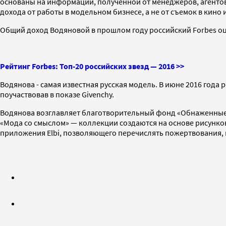
основаны на информации, полученной от менеджеров, агенто
дохода от работы в модельном бизнесе, а не от съемок в кино 
Общий доход Водяновой в прошлом году российский Forbes оце
Рейтинг Forbes: Топ-20 российских звезд — 2016 >>
Водянова - самая известная русская модель. В июне 2016 года 
поучаствовав в показе Givenchy.
Водянова возглавляет благотворительный фонд «Обнаженные с
«Мода со смыслом» — коллекции создаются на основе рисунков
приложения Elbi, позволяющего перечислять пожертвования