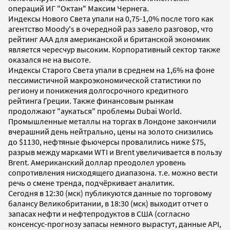
операций ИГ "Октан" Максим Чернега.
Индексы Нового Света упали на 0,75-1,0% после того как
агентство Moody's в очередной раз завело разговор, что
рейтинг ААА для американской и британской экономик
является чересчур высоким. Корпоративный сектор также
оказался не на высоте.
Индексы Старого Света упали в среднем на 1,6% на фоне
пессимистичной макроэкономической статистики по
региону и понижения долгосрочного кредитного
рейтинга Греции. Также финансовым рынкам
продолжают "аукаться" проблемы Dubai World.
Промышленные металлы на торгах в Лондоне закончили
вчерашний день нейтрально, цены на золото снизились
до $1130, нефтяные фьючерсы провалились ниже $75,
разрыв между марками WTI и Brent увеличивается в пользу
Brent. Американский доллар преодолел уровень
сопротивления нисходящего диапазона. т.е. можно вести
речь о смене тренда, подчёркивает аналитик.
Сегодня в 12:30 (мск) публикуются данные по торговому
балансу Великобритании, в 18:30 (мск) выходит отчет о
запасах нефти и нефтепродуктов в США (согласно
консенсус-прогнозу запасы немного вырастут, данные API,