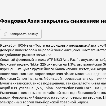
Фондовая Азия закрылась снижением 
Копировать ссылку
9 декабря. IFX-News - Торги на фондовых площадках Азиатско-
доверие инвесторов к мировой экономике, сообщает агентство 
не добавили рынкам позитива.
Сводный фондовый индекс АТР MSCI Asia Pacific опустился на 0,
Японский индекс Nikkei 225 снизился на 1,3%, австралийский S&
Курс ценных бумаг крупнейшего банка Японии из тех, чьи акции 
Акции японского автопроизводителя Nissan Motor Co. подешеве
Японская Canon Inc., самый большой производитель оргтехник
Бумаги китайских банков подешевели, так как власти Китая н
акций ICBC упала на 1,5%, China Construction Bank Corp. - на 1,3
Рыночная стоимость австралийской золотодобывающей компании
ралли. Февральский фьючерс на золото потерял во вторник 1,8
электронных торгов Нью-йоркской товарной биржи.