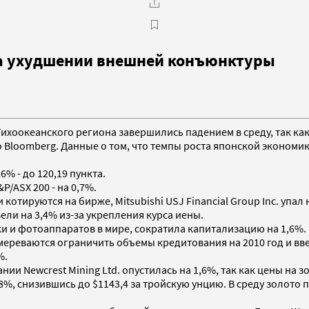
на ухудшении внешней конъюнктуры
Тихоокеанского региона завершились падением в среду, так ка
Bloomberg. Данные о том, что темпы роста японской экономики
6% - до 120,19 пункта.
P/ASX 200 - на 0,7%.
котируются на бирже, Mitsubishi USJ Financial Group Inc. упал 
ли на 3,4% из-за укрепления курса иены.
и и фотоаппаратов в мире, сократила капитализацию на 1,6%.
амереваются ограничить объемы кредитования на 2010 год и вв
%.
 Newcrest Mining Ltd. опустилась на 1,6%, так как цены на з
%, снизившись до $1143,4 за тройскую унцию. В среду золото п