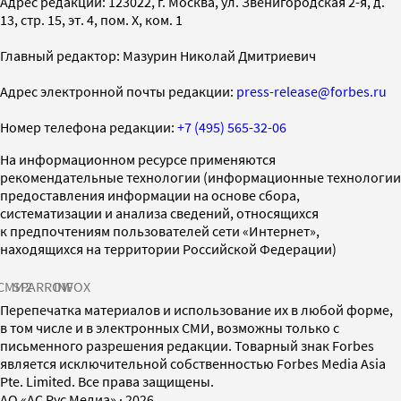
Адрес редакции: 123022, г. Москва, ул. Звенигородская 2-я, д.
13, стр. 15, эт. 4, пом. X, ком. 1
Главный редактор: Мазурин Николай Дмитриевич
Адрес электронной почты редакции:
press-release@forbes.ru
Номер телефона редакции:
+7 (495) 565-32-06
На информационном ресурсе применяются
рекомендательные технологии (информационные технологии
предоставления информации на основе сбора,
систематизации и анализа сведений, относящихся
к предпочтениям пользователей сети «Интернет»,
находящихся на территории Российской Федерации)
СМИ2
SPARROW
INFOX
Перепечатка материалов и использование их в любой форме,
в том числе и в электронных СМИ, возможны только с
письменного разрешения редакции. Товарный знак Forbes
является исключительной собственностью Forbes Media Asia
Pte. Limited. Все права защищены.
AO «АС Рус Медиа»
·
2026