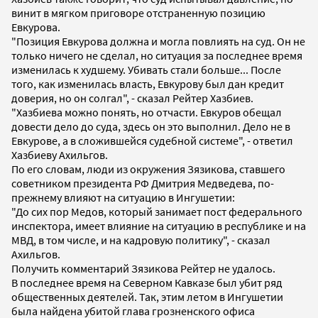
винит в мягком приговоре отстраненную позицию
Евкурова.
"Позиция Евкурова должна и могла повлиять на суд. Он не
только ничего не сделал, но ситуация за последнее время
изменилась к худшему. Убивать стали больше... После
того, как изменилась власть, Евкурову был дан кредит
доверия, но он солгал", - сказал Рейтер Хазбиев.
"Хазбиева можно понять, но отчасти. Евкуров обещал
довести дело до суда, здесь он это выполнил. Дело не в
Евкурове, а в сложившейся судебной системе", - ответил
Хазбиеву Ахильгов.
По его словам, люди из окружения Зязикова, ставшего
советником президента РФ Дмитрия Медведева, по-
прежнему влияют на ситуацию в Ингушетии:
"До сих пор Медов, который занимает пост федерального
инспектора, имеет влияние на ситуацию в республике и на
МВД, в том числе, и на кадровую политику", - сказал
Ахильгов.
Получить комментарий Зязикова Рейтер не удалось.
В последнее время на Северном Кавказе был убит ряд
общественных деятелей. Так, этим летом в Ингушетии
была найдена убитой глава грозненского офиса