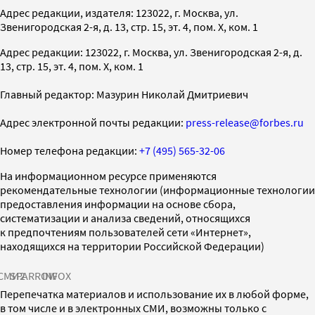
Адрес редакции, издателя: 123022, г. Москва, ул.
Звенигородская 2-я, д. 13, стр. 15, эт. 4, пом. X, ком. 1
Адрес редакции: 123022, г. Москва, ул. Звенигородская 2-я, д.
13, стр. 15, эт. 4, пом. X, ком. 1
Главный редактор: Мазурин Николай Дмитриевич
Адрес электронной почты редакции:
press-release@forbes.ru
Номер телефона редакции:
+7 (495) 565-32-06
На информационном ресурсе применяются
рекомендательные технологии (информационные технологии
предоставления информации на основе сбора,
систематизации и анализа сведений, относящихся
к предпочтениям пользователей сети «Интернет»,
находящихся на территории Российской Федерации)
СМИ2
SPARROW
INFOX
Перепечатка материалов и использование их в любой форме,
в том числе и в электронных СМИ, возможны только с