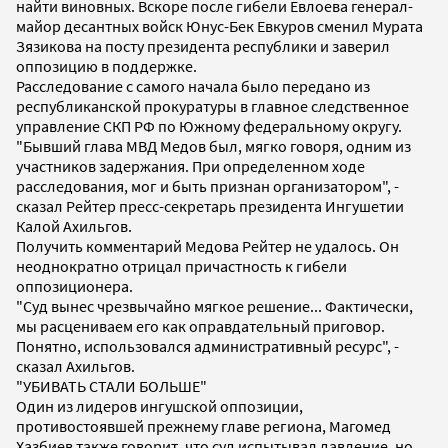
найти виновных. Вскоре после гибели Евлоева генерал-
майор десантных войск Юнус-Бек Евкуров сменил Мурата
Зязикова на посту президента республики и заверил
оппозицию в поддержке.
Расследование с самого начала было передано из
республиканской прокуратуры в главное следственное
управление СКП РФ по Южному федеральному округу.
"Бывший глава МВД Медов был, мягко говоря, одним из
участников задержания. При определенном ходе
расследования, мог и быть признан организатором", -
сказал Рейтер пресс-секретарь президента Ингушетии
Калой Ахильгов.
Получить комментарий Медова Рейтер не удалось. Он
неоднократно отрицал причастность к гибели
оппозиционера.
"Суд вынес чрезвычайно мягкое решение... Фактически,
мы расцениваем его как оправдательный приговор.
Понятно, использовался административный ресурс", -
сказал Ахильгов.
"УБИВАТЬ СТАЛИ БОЛЬШЕ"
Один из лидеров ингушской оппозиции,
противостоявшей прежнему главе региона, Магомед
Хазбиев также говорит, что суд испытывал давление, но