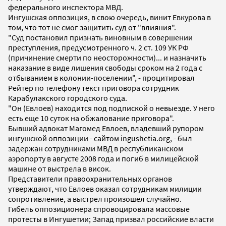
федерального инспектора МВД.
Ингушская оппозиция, в свою очередь, винит Евкурова в
том, что тот не смог защитить суд от "влияния".
"Суд постановил признать виновным в совершении
преступления, предусмотренного ч. 2 ст. 109 УК РФ
(причинение смерти по неосторожности)... и назначить
наказание в виде лишения свободы сроком на 2 года с
отбыванием в колонии-поселении", - процитировал
Рейтер по телефону текст приговора сотрудник
Карабулакского городского суда.
"Он (Евлоев) находится под подпиской о невыезде. У него
есть еще 10 суток на обжалование приговора".
Бывший адвокат Магомед Евлоев, владевший рупором
ингушской оппозиции - сайтом ingushetia.org, - был
задержан сотрудниками МВД в республиканском
аэропорту в августе 2008 года и погиб в милицейской
машине от выстрела в висок.
Представители правоохранительных органов
утверждают, что Евлоев оказал сотрудникам милиции
сопротивление, а выстрел произошел случайно.
Гибель оппозиционера спровоцировала массовые
протесты в Ингушетии; Запад призвал российские власти