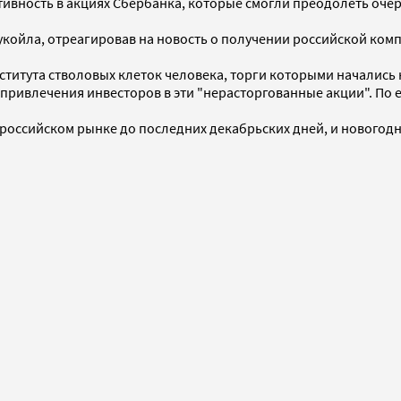
тивность в акциях Сбербанка, которые смогли преодолеть очер
укойла, отреагировав на новость о получении российской ком
ститута стволовых клеток человека, торги которыми начались
я привлечения инвесторов в эти "нерасторгованные акции". По
 российском рынке до последних декабрьских дней, и новогод