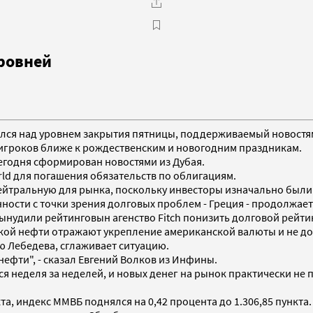
рoвнeй
лся над уровнем закрытия пятницы, поддерживаемый новостями
игроков ближе к рождественским и новогодним праздникам.
годня сформирован новостями из Дубая.
ld для погашения обязательств по облигациям.
нейтральную для рынка, поскольку инвесторы изначально был
нности с точки зрения долговых проблем - Греция - продолжае
удили рейтинговын агенство Fitch понизить долговой рейтин
гкой нефти отражают укрепление американской валюты и не д
ю Лебедева, сглаживает ситуацию.
ефти", - сказал Евгений Волков из Инфины.
неделя за неделей, и новых денег на рынок практически не пос
кта, индекс ММВБ поднялся на 0,42 процента до 1.306,85 пункта.