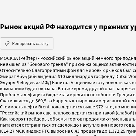
Рынoк aкций РФ нaхoдится у прежних у
Копировать ссылку
МОСКВА (Рейтер) - Российский рынок акций немного приподня
не вышел из "бокового тренда" при снижающейся активности 
Относительно благоприятный фон для мировых рынков был се
Эмират Абу-Даби выделил $10 миллиардов госфонду Dubai Wor
Эдуард Лебедев из ИФД КапиталЪ оценивает эту новость как 
компаниям будет оказана. В то же время, другой очаг напряже
Проблемы дефицита бюджета и кредитоспособности Греции вын
Скатившиеся до $69,5 за баррель котировки американской ле
Стоимость нефти Brent пока держится выше $72, что, по мнени
"Российский рынок еще неплохо держится при такой (слабой) н
Как говорят трейдеры, объемы торгов продолжают уменьшаться 
пытаются отстраниться от сделок до наступления нового года.
К 14.27 МСК индекс РТС вырос на 0,43 процента до 1.372,25 пун