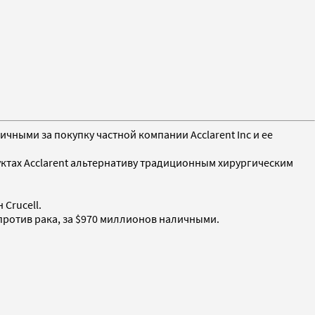
ными за покупку частной компании Acclarent Inc и ее
уктах Acclarent альтернативу традиционным хирургическим
Crucell.
 против рака, за $970 миллионов наличными.