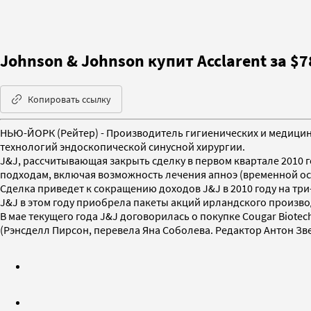
Johnson & Johnson купит Acclarent за $
Копировать ссылку
НЬЮ-ЙОРК (Рейтер) - Производитель гигиенических и медицинс
технологий эндоскопической синусной хирургии.
J&J, рассчитывающая закрыть сделку в первом квартале 2010 
подходам, включая возможность лечения апноэ (временной ост
Сделка приведет к сокращению доходов J&J в 2010 году на тр
J&J в этом году приобрела пакеты акций ирландского производ
В мае текущего года J&J договорилась о покупке Cougar Biote
(Рэнсделл Пирсон, перевела Яна Соболева. Редактор Антон Зв