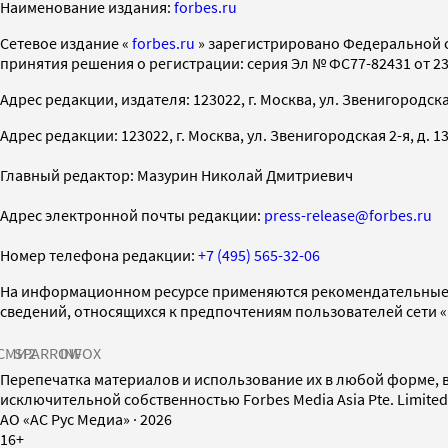
Наименование издания:
forbes.ru
Cетевое издание «
forbes.ru
» зарегистрировано Федеральной 
принятия решения о регистрации: серия Эл № ФС77-82431 от 23 
Адрес редакции, издателя: 123022, г. Москва, ул. Звенигородская 2-
Адрес редакции: 123022, г. Москва, ул. Звенигородская 2-я, д. 13, с
Главный редактор: Мазурин Николай Дмитриевич
Адрес электронной почты редакции:
press-release@forbes.ru
Номер телефона редакции:
+7 (495) 565-32-06
На информационном ресурсе применяются рекомендательные 
сведений, относящихся к предпочтениям пользователей сети 
СМИ2
SPARROW
INFOX
Перепечатка материалов и использование их в любой форме, в
исключительной собственностью Forbes Media Asia Pte. Limite
AO «АС Рус Медиа»
·
2026
16+