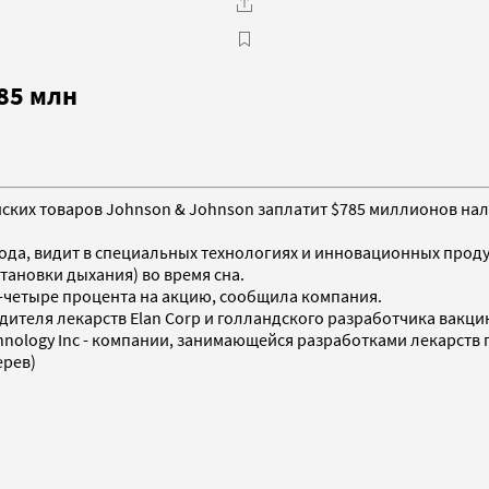
785 млн
ких товаров Johnson & Johnson заплатит $785 миллионов налич
года, видит в специальных технологиях и инновационных прод
ановки дыхания) во время сна.
и-четыре процента на акцию, сообщила компания.
ителя лекарств Elan Corp и голландского разработчика вакцин 
chnology Inc - компании, занимающейся разработками лекарств
ерев)