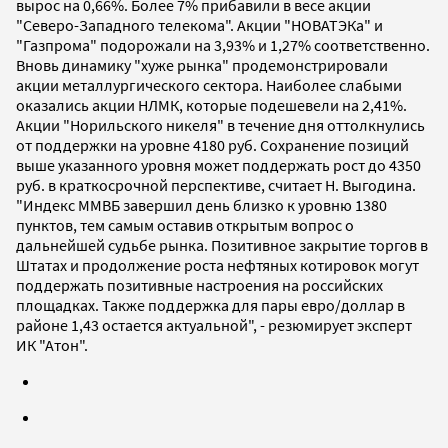
вырос на 0,66%. Более 7% прибавили в весе акции
"Северо-Западного телекома". Акции "НОВАТЭКа" и
"Газпрома" подорожали на 3,93% и 1,27% соответственно.
Вновь динамику "хуже рынка" продемонстрировали
акции металлургического сектора. Наиболее слабыми
оказались акции НЛМК, которые подешевели на 2,41%.
Акции "Норильского никеля" в течение дня оттолкнулись
от поддержки на уровне 4180 руб. Сохранение позиций
выше указанного уровня может поддержать рост до 4350
руб. в краткосрочной перспективе, считает Н. Выгодина.
"Индекс ММВБ завершил день близко к уровню 1380
пунктов, тем самым оставив открытым вопрос о
дальнейшей судьбе рынка. Позитивное закрытие торгов в
Штатах и продолжение роста нефтяных котировок могут
поддержать позитивные настроения на российских
площадках. Также поддержка для пары евро/доллар в
районе 1,43 остается актуальной", - резюмирует эксперт
ИК "Атон".