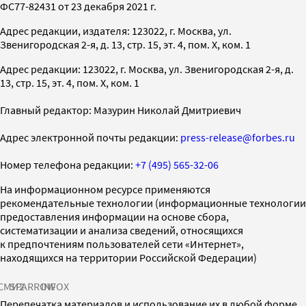
ФС77-82431 от 23 декабря 2021 г.
Адрес редакции, издателя: 123022, г. Москва, ул.
Звенигородская 2-я, д. 13, стр. 15, эт. 4, пом. X, ком. 1
Адрес редакции: 123022, г. Москва, ул. Звенигородская 2-я, д.
13, стр. 15, эт. 4, пом. X, ком. 1
Главный редактор: Мазурин Николай Дмитриевич
Адрес электронной почты редакции:
press-release@forbes.ru
Номер телефона редакции:
+7 (495) 565-32-06
На информационном ресурсе применяются
рекомендательные технологии (информационные технологии
предоставления информации на основе сбора,
систематизации и анализа сведений, относящихся
к предпочтениям пользователей сети «Интернет»,
находящихся на территории Российской Федерации)
СМИ2
SPARROW
INFOX
Перепечатка материалов и использование их в любой форме,