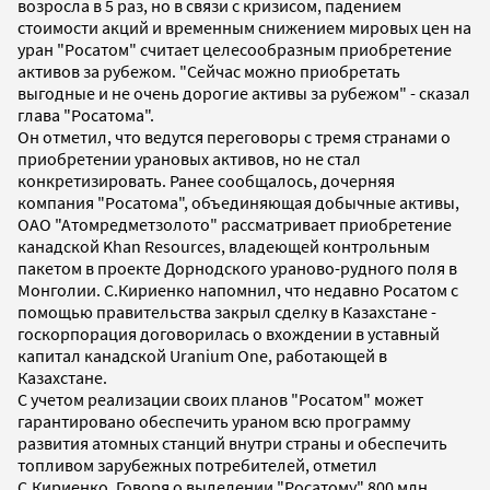
возросла в 5 раз, но в связи с кризисом, падением
стоимости акций и временным снижением мировых цен на
уран "Росатом" считает целесообразным приобретение
активов за рубежом. "Сейчас можно приобретать
выгодные и не очень дорогие активы за рубежом" - сказал
глава "Росатома".
Он отметил, что ведутся переговоры с тремя странами о
приобретении урановых активов, но не стал
конкретизировать. Ранее сообщалось, дочерняя
компания "Росатома", объединяющая добычные активы,
ОАО "Атомредметзолото" рассматривает приобретение
канадской Khan Resources, владеющей контрольным
пакетом в проекте Дорнодского ураново-рудного поля в
Монголии. С.Кириенко напомнил, что недавно Росатом с
помощью правительства закрыл сделку в Казахстане -
госкорпорация договорилась о вхождении в уставный
капитал канадской Uranium One, работающей в
Казахстане.
С учетом реализации своих планов "Росатом" может
гарантировано обеспечить ураном всю программу
развития атомных станций внутри страны и обеспечить
топливом зарубежных потребителей, отметил
С.Кириенко. Говоря о выделении "Росатому" 800 млн