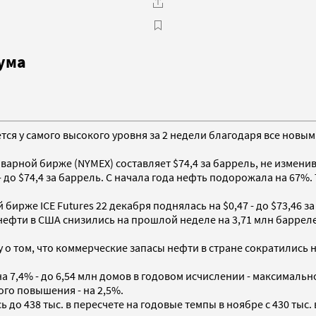
мума
тается у самого высокого уровня за 2 недели благодаря все но
арной бирже (NYMEX) составляет $74,4 за баррель, не измени
 - до $74,4 за баррель. С начала года нефть подорожала на 67
ирже ICE Futures 22 декабря поднялась на $0,47 - до $73,46 за
фти в США снизились на прошлой неделе на 3,71 млн баррелей,
 о том, что коммерческие запасы нефти в стране сократились 
 7,4% - до 6,54 млн домов в годовом исчислении - максимальн
го повышения - на 2,5%.
до 438 тыс. в пересчете на годовые темпы в ноябре с 430 тыс. 