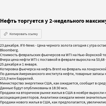
Нефть торгуется у 2-недельного макси
Копировать ссылку
23 декабря. IFX-News - Цена черного золота сегодня с утра ос
Bloomberg.
Стоимость февральских фьючерсов на WTI на Нью-йоркской тов
Вчера цена нефти WTI с поставкой в феврале выросла на $0,68
25 декабря и 1 января.
Котировка фьючерса на нефть Brent на февраль на лондонской б
По данным Американского института нефти, товарные запасы не
215,9 млн баррелей.
Министерство энергетики США, как ожидается, сообщит в среду
Данные будут опубликованы в 18:30 мск.
Продажи на вторичном рынке жилья в США в ноябре выросли на
ассоциация риелторов. Аналитики ожидали менее значительно
Продажи нового жилья в США, как предполагается, увеличились 